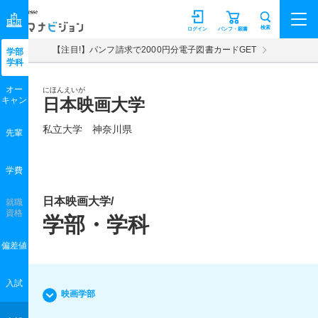
マナビジョン
検索
ログイン
パンフ・願書
【注目!】パンフ請求で2000円分電子図書カードGET
学部
学科
オー
にほんえいが
キャン
日本映画大学
私立大学 神奈川県
先輩
学費
日本映画大学/
就職
資格
学部・学科
偏差値
入試
映画学部