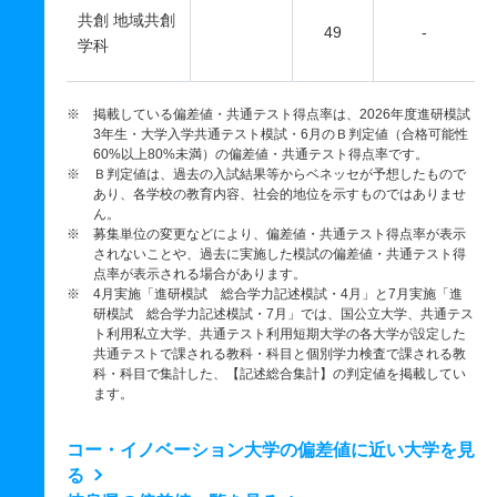
共創 地域共創
49
-
学科
※ 掲載している偏差値・共通テスト得点率は、2026年度進研模試
3年生・大学入学共通テスト模試・6月のＢ判定値（合格可能性
60%以上80%未満）の偏差値・共通テスト得点率です。
※ Ｂ判定値は、過去の入試結果等からベネッセが予想したもので
あり、各学校の教育内容、社会的地位を示すものではありませ
ん。
※ 募集単位の変更などにより、偏差値・共通テスト得点率が表示
されないことや、過去に実施した模試の偏差値・共通テスト得
点率が表示される場合があります。
※ 4月実施「進研模試 総合学力記述模試・4月」と7月実施「進
研模試 総合学力記述模試・7月」では、国公立大学、共通テス
ト利用私立大学、共通テスト利用短期大学の各大学が設定した
共通テストで課される教科・科目と個別学力検査で課される教
科・科目で集計した、【記述総合集計】の判定値を掲載してい
ます。
コー・イノベーション大学の偏差値に近い大学を見
る