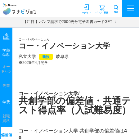
マナビジョン
検索
ログイン
パンフ・願書
【注目!】パンフ請求で2000円分電子図書カードGET
こー・いのべーしょん
コー・イノベーション大学
学部
学科
私立大学
岐阜県
新設
※2026年4月開学
オー
キャン
先輩
コー・イノベーション大学/
共創学部の偏差値・共通テ
学費
スト得点率（入試難易度）
就職
資格
コー・イノベーション大学 共創学部の偏差値は
4
偏差値
9
。