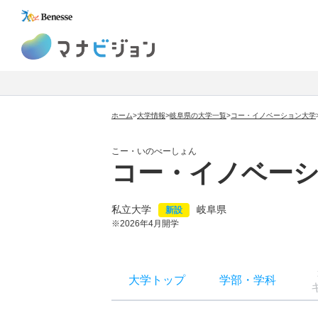
マナビジョン
ホーム
>
大学情報
>
岐阜県の大学一覧
>
コー・イノベーション大学
こー・いのべーしょん
コー・イノベー
私立大学
岐阜県
新設
※2026年4月開学
大学トップ
学部
・
学科