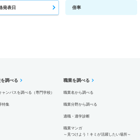
格発表日
倍率
校を調べる
職業を調べる
キャンパスを調べる（専門学校）
職業名から調べる
界特集
職業分野から調べる
適職・適学診断
職業マンガ
～見つけよう！キミが活躍したい場所～