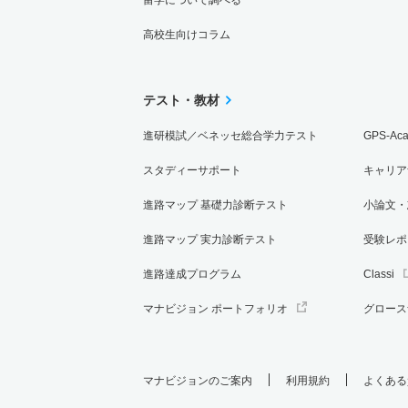
高校生向けコラム
テスト・教材
進研模試／ベネッセ総合学力テスト
GPS-Ac
スタディーサポート
キャリア
進路マップ 基礎力診断テスト
小論文・
進路マップ 実力診断テスト
受験レポ
進路達成プログラム
Classi
マナビジョン ポートフォリオ
グロース
マナビジョンのご案内
利用規約
よくある