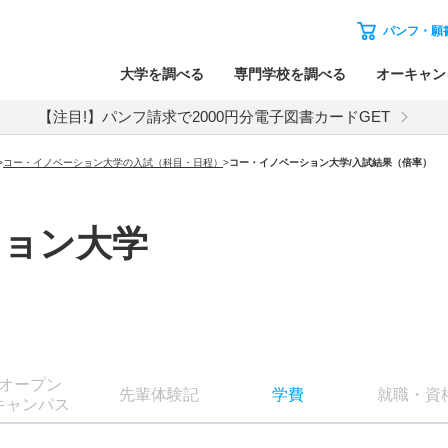
パンフ・願
大学を調べる
専門学校を調べる
オーキャン
【注目!】パンフ請求で2000円分電子図書カードGET
>
コー・イノベーション大学の入試（科目・日程）
>
コー・イノベーション大学
/入試結果（倍率）
ション大学
オー
プン
先輩
体験記
学費
就職
・
資
キャン
パス