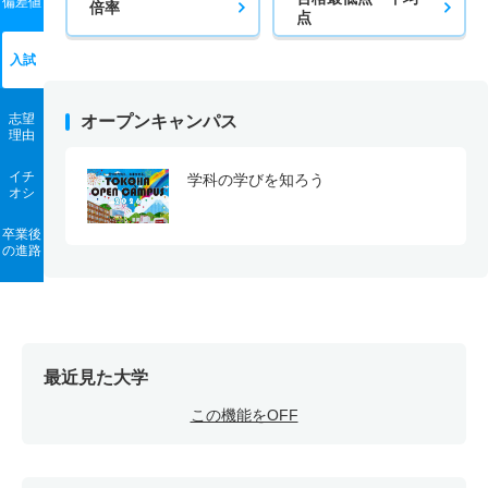
偏差値
倍率
点
入試
志望
オープンキャンパス
理由
イチ
学科の学びを知ろう
オシ
卒業後
の進路
最近見た大学
この機能をOFF