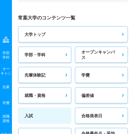
常葉大学のコンテンツ一覧
大学トップ
オープンキャンパ
学部
学部・学科
ス
学科
オー
キャン
先輩体験記
学費
先輩
就職・資格
偏差値
学費
入試
合格発表日
就職
資格
合格最低点・平均