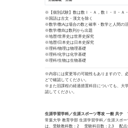
※【個別試験】数は数Ⅰ・Ａ，数Ⅰ・Ⅱ・Ａ
※国語は古文・漢文を除く
※数学/数Aは場合の数と確率・数学と人間の
※数学/数Bは数列から出題
※地歴/世界史は世界史探究
※地歴/日本史は日本史探究
※理科/物理は物理基礎
※理科/化学は化学基礎
※理科/生物は生物基礎
※内容には変更等の可能性もありますので、
どで確認してください。
※また旧課程の経過措置科目についても、大
認してください。
生涯学習学科／生涯スポーツ専攻 一般 共テ プ
常葉大学 教育学部 生涯学習学科／生涯スポーツ
は、受験教科数：2 受験科目数：2,3 配点