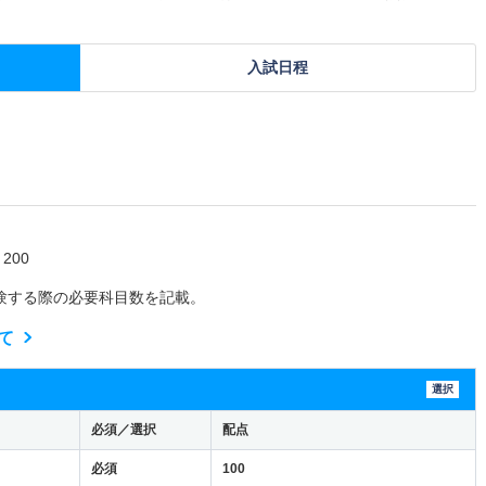
入試日程
200
験する際の必要科目数を記載。
て
選択
必須／選択
配点
必須
100