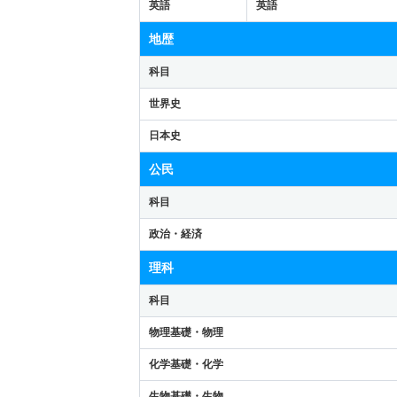
英語
英語
地歴
科目
世界史
日本史
公民
科目
政治・経済
理科
科目
物理基礎・物理
化学基礎・化学
生物基礎・生物