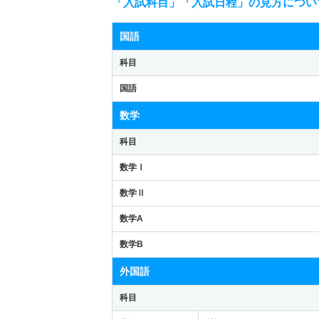
「入試科目」「入試日程」の見方につい
国語
科目
国語
数学
科目
数学Ⅰ
数学Ⅱ
数学A
数学B
外国語
科目