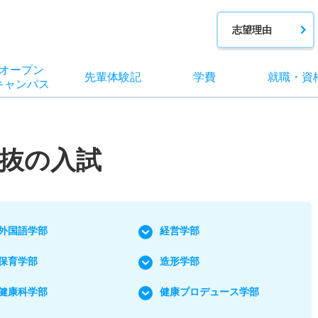
志望理由
オー
プン
先輩
体験記
学費
就職
・
資
キャン
パス
抜の入試
外国語学部
経営学部
保育学部
造形学部
健康科学部
健康プロデュース学部