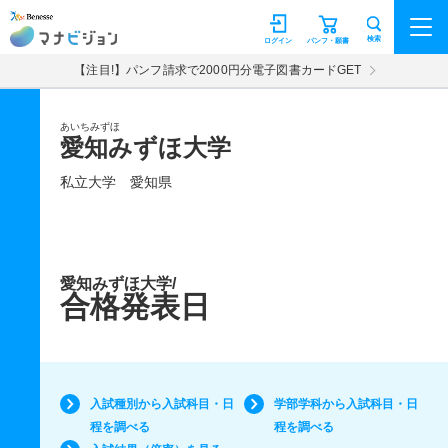
マナビジョン
検索
ログイン
パンフ・願書
【注目!】パンフ請求で2000円分電子図書カードGET
あいちみずほ
愛知みずほ大学
私立大学
愛知県
愛知みずほ大学/
合格発表日
入試種別から入試科目・日
学部学科から入試科目・日
程を調べる
程を調べる