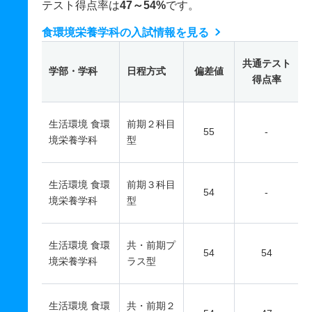
テスト得点率は
47～54%
です。
食環境栄養学科の入試情報を見る
共通テスト
学部・学科
日程方式
偏差値
得点率
生活環境 食環
前期２科目
55
-
境栄養学科
型
生活環境 食環
前期３科目
54
-
境栄養学科
型
生活環境 食環
共・前期プ
54
54
境栄養学科
ラス型
生活環境 食環
共・前期２