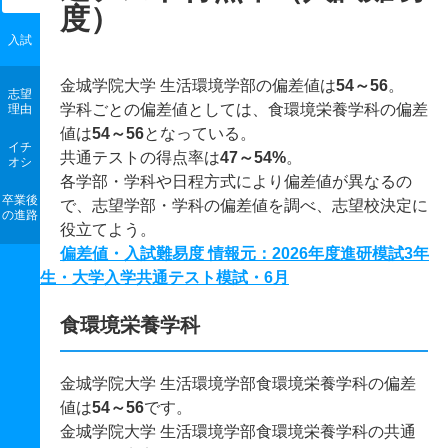
度）
入試
金城学院大学 生活環境学部の偏差値は
54～56
。
志望
学科ごとの偏差値としては、食環境栄養学科の偏差
理由
値は
54～56
となっている。
イチ
共通テストの得点率は
47～54%
。
オシ
各学部・学科や日程方式により偏差値が異なるの
卒業後
で、志望学部・学科の偏差値を調べ、志望校決定に
の進路
役立てよう。
偏差値・入試難易度 情報元：2026年度進研模試3年
生・大学入学共通テスト模試・6月
食環境栄養学科
金城学院大学 生活環境学部食環境栄養学科の偏差
値は
54～56
です。
金城学院大学 生活環境学部食環境栄養学科の共通