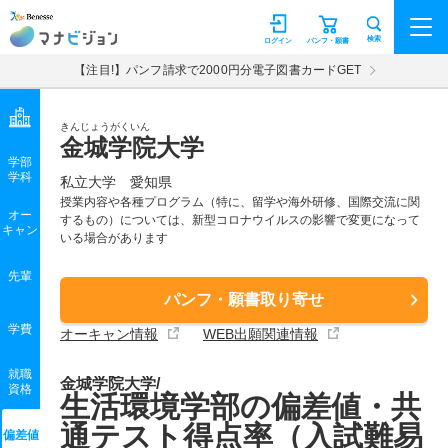
マナビジョン
検索
ログイン
パンフ・願書
【注目!】パンフ請求で2000円分電子図書カードGET
きんじょうがくいん
金城学院大学
学部
学科
私立大学
愛知県
授業内容や各種プログラム（特に、留学や海外研修、国際交流に関
オー
するもの）については、新型コロナウイルスの影響で変更になって
キャン
いる場合があります
先輩
パンフ・願書取り寄せ
学費
オーキャン情報
WEB出願関連情報
就職
金城学院大学/
資格
生活環境学部の偏差値・共
通テスト得点率（入試難易
偏差値