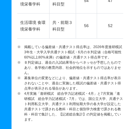
54
47
境栄養学科
科目型
生活環境 食環
共・前期３
56
52
境栄養学科
科目型
※ 掲載している偏差値・共通テスト得点率は、2026年度進研模試
3年生・大学入学共通テスト模試・6月のＢ判定値（合格可能性
60%以上80%未満）の偏差値・共通テスト得点率です。
※ Ｂ判定値は、過去の入試結果等からベネッセが予想したもので
あり、各学校の教育内容、社会的地位を示すものではありませ
ん。
※ 募集単位の変更などにより、偏差値・共通テスト得点率が表示
されないことや、過去に実施した模試の偏差値・共通テスト得
点率が表示される場合があります。
※ 4月実施「進研模試 総合学力記述模試・4月」と7月実施「進
研模試 総合学力記述模試・7月」では、国公立大学、共通テス
ト利用私立大学、共通テスト利用短期大学の各大学が設定した
共通テストで課される教科・科目と個別学力検査で課される教
科・科目で集計した、【記述総合集計】の判定値を掲載してい
ます。