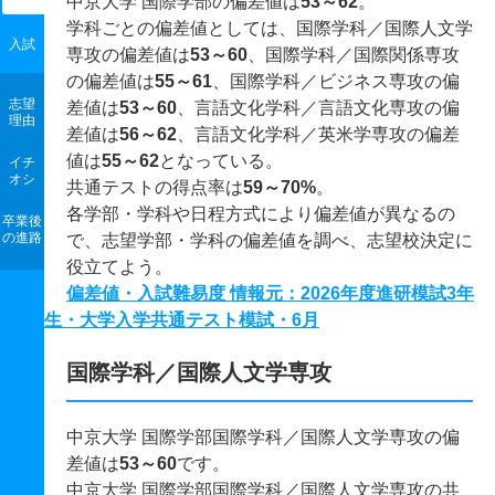
中京大学 国際学部の偏差値は
53～62
。
学科ごとの偏差値としては、国際学科／国際人文学
入試
専攻の偏差値は
53～60
、国際学科／国際関係専攻
の偏差値は
55～61
、国際学科／ビジネス専攻の偏
志望
差値は
53～60
、言語文化学科／言語文化専攻の偏
理由
差値は
56～62
、言語文化学科／英米学専攻の偏差
値は
55～62
となっている。
イチ
オシ
共通テストの得点率は
59～70%
。
各学部・学科や日程方式により偏差値が異なるの
卒業後
の進路
で、志望学部・学科の偏差値を調べ、志望校決定に
役立てよう。
偏差値・入試難易度 情報元：2026年度進研模試3年
生・大学入学共通テスト模試・6月
国際学科／国際人文学専攻
中京大学 国際学部国際学科／国際人文学専攻の偏
差値は
53～60
です。
中京大学 国際学部国際学科／国際人文学専攻の共