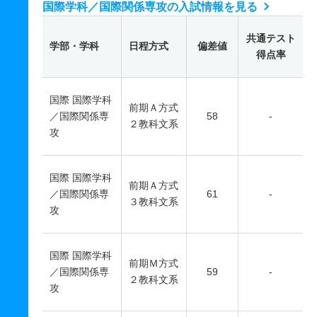
国際学科／国際関係専攻の入試情報を見る
共通テスト
学部・学科
日程方式
偏差値
得点率
国際 国際学科
前期Ａ方式
／国際関係専
58
-
２教科文系
攻
国際 国際学科
前期Ａ方式
／国際関係専
61
-
３教科文系
攻
国際 国際学科
前期Ｍ方式
／国際関係専
59
-
２教科文系
攻