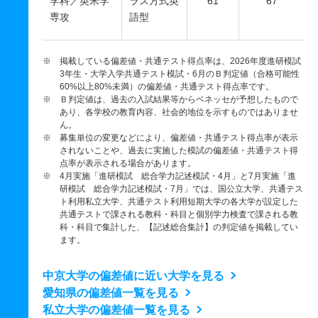
学科／英米学
ラス方式英
61
67
専攻
語型
※ 掲載している偏差値・共通テスト得点率は、2026年度進研模試
3年生・大学入学共通テスト模試・6月のＢ判定値（合格可能性
60%以上80%未満）の偏差値・共通テスト得点率です。
※ Ｂ判定値は、過去の入試結果等からベネッセが予想したもので
あり、各学校の教育内容、社会的地位を示すものではありませ
ん。
※ 募集単位の変更などにより、偏差値・共通テスト得点率が表示
されないことや、過去に実施した模試の偏差値・共通テスト得
点率が表示される場合があります。
※ 4月実施「進研模試 総合学力記述模試・4月」と7月実施「進
研模試 総合学力記述模試・7月」では、国公立大学、共通テス
ト利用私立大学、共通テスト利用短期大学の各大学が設定した
共通テストで課される教科・科目と個別学力検査で課される教
科・科目で集計した、【記述総合集計】の判定値を掲載してい
ます。
中京大学の偏差値に近い大学を見る
愛知県の偏差値一覧を見る
私立大学の偏差値一覧を見る