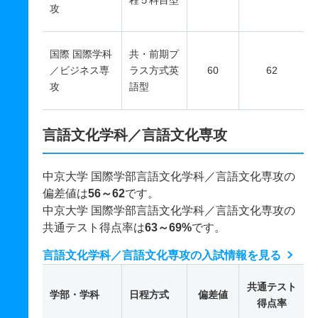
程５科目型
攻
国際 国際学科
共・前期プ
／ビジネス専
ラス方式英
60
62
攻
語型
言語文化学科／言語文化専攻
中京大学 国際学部言語文化学科／言語文化専攻の
偏差値は
56～62
です。
中京大学 国際学部言語文化学科／言語文化専攻の
共通テスト得点率は
63～69%
です。
言語文化学科／言語文化専攻の入試情報を見る
共通テスト
学部・学科
日程方式
偏差値
得点率