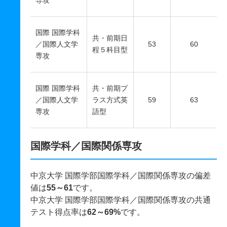
専攻
国際 国際学科
共・前期日
／国際人文学
53
60
程５科目型
専攻
国際 国際学科
共・前期プ
／国際人文学
ラス方式英
59
63
専攻
語型
国際学科／国際関係専攻
中京大学 国際学部国際学科／国際関係専攻の偏差
値は
55～61
です。
中京大学 国際学部国際学科／国際関係専攻の共通
テスト得点率は
62～69%
です。