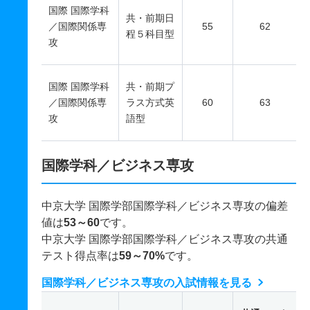
国際 国際学科
共・前期日
／国際関係専
55
62
程５科目型
攻
国際 国際学科
共・前期プ
／国際関係専
ラス方式英
60
63
攻
語型
国際学科／ビジネス専攻
中京大学 国際学部国際学科／ビジネス専攻の偏差
値は
53～60
です。
中京大学 国際学部国際学科／ビジネス専攻の共通
テスト得点率は
59～70%
です。
国際学科／ビジネス専攻の入試情報を見る