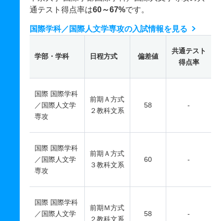
通テスト得点率は
60～67%
です。
国際学科／国際人文学専攻の入試情報を見る
共通テスト
学部・学科
日程方式
偏差値
得点率
国際 国際学科
前期Ａ方式
／国際人文学
58
-
２教科文系
専攻
国際 国際学科
前期Ａ方式
／国際人文学
60
-
３教科文系
専攻
国際 国際学科
前期Ｍ方式
／国際人文学
58
-
２教科文系