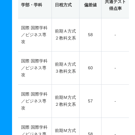
共通テスト
学部・学科
日程方式
偏差値
得点率
国際 国際学科
前期Ａ方式
／ビジネス専
58
-
２教科文系
攻
国際 国際学科
前期Ａ方式
／ビジネス専
60
-
３教科文系
攻
国際 国際学科
前期Ｍ方式
／ビジネス専
57
-
２教科文系
攻
国際 国際学科
前期Ｍ方式
／ビジネス専
58
-