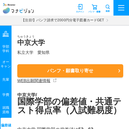
マナビジョン
検索
ログイン
パンフ・願書
【注目!】パンフ請求で2000円分電子図書カードGET
ちゅうきょう
中京大学
学部
学科
私立大学
愛知県
オー
キャン
パンフ・願書取り寄せ
先輩
WEB出願関連情報
中京大学/
学費
国際学部の偏差値・共通テ
スト得点率（入試難易度）
就職
資格
偏差値