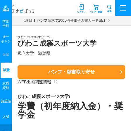
マナビジョン
検索
ログイン
パンフ・願書
【注目!】パンフ請求で2000円分電子図書カードGET
学部
学科
オー
びわこせいけいすぽーつ
キャン
びわこ成蹊スポーツ大学
私立大学 滋賀県
先輩
学費
パンフ・願書取り寄せ
WEB出願関連情報
就職
資格
びわこ成蹊スポーツ大学/
偏差値
学費（初年度納入金）・奨
学金
入試