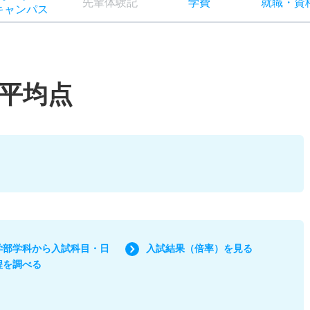
先輩
体験記
学費
就職
・
資
キャン
パス
平均点
学部学科から入試科目・日
入試結果（倍率）を見る
程を調べる