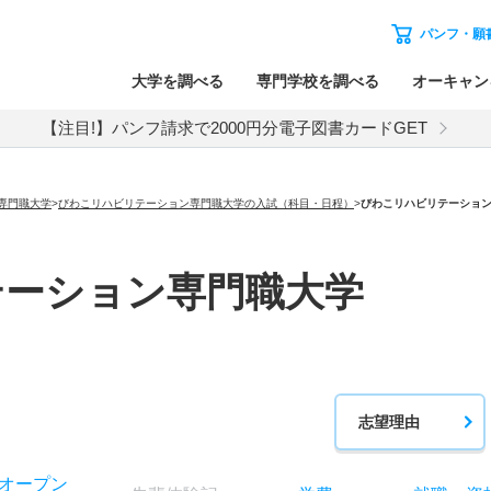
パンフ・願
大学を調べる
専門学校を調べる
オーキャン
【注目!】パンフ請求で2000円分電子図書カードGET
専門職大学
>
びわこリハビリテーション専門職大学の入試（科目・日程）
>
びわこリハビリテーショ
テーション専門職大学
志望理由
オー
プン