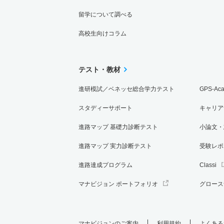
留学について調べる
高校生向けコラム
テスト・教材
進研模試／ベネッセ総合学力テスト
GPS-Ac
スタディーサポート
キャリア
進路マップ 基礎力診断テスト
小論文・
進路マップ 実力診断テスト
受験レポ
進路達成プログラム
Classi
マナビジョン ポートフォリオ
グロース
マナビジョンのご案内
利用規約
よくある