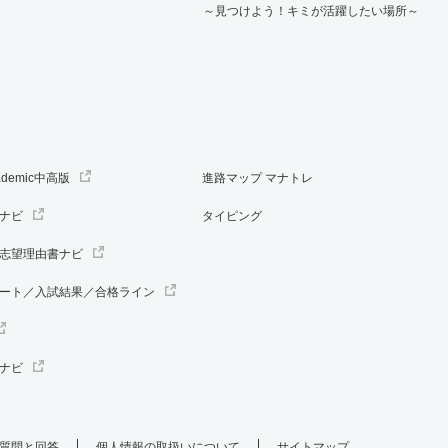
～見つけよう！キミが活躍したい場所～
ademic中高版
進路マップ マナトレ
ナビ
タイピング
志望理由書ナビ
ート／入試結果／合格ライン
ナビ
質問と回答
個人情報の取扱いについて
サイトマップ