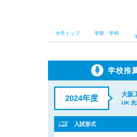
大学トップ
学部
・
学科
学校推
大阪
2024年度
UK 
入試形式