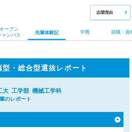
志望理由
オー
プン
学費
就職
・
資
先輩
体験記
キャン
パス
薦型・総合型選抜レポート
工大
工学部
機械工学科
先輩のレポート