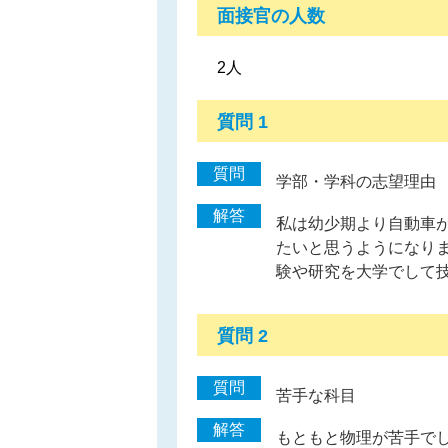
面接官の人数
2人
質問 1
質問
学部・学科の志望理由
解答
私は幼少期より自動車
たいと思うようになり
験や研究を大学でして
質問 2
質問
苦手な科目
解答
もともと物理が苦手で