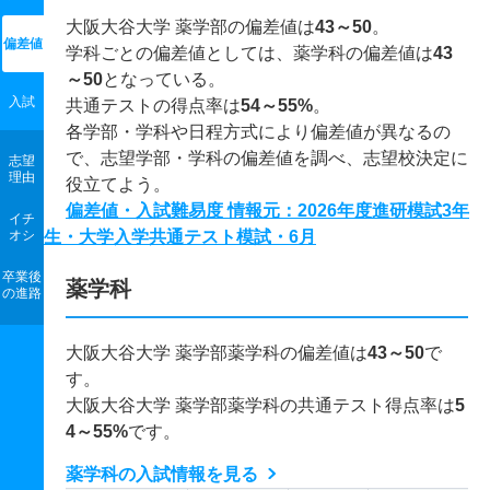
大阪大谷大学 薬学部の偏差値は
43～50
。
偏差値
学科ごとの偏差値としては、薬学科の偏差値は
43
～50
となっている。
入試
共通テストの得点率は
54～55%
。
各学部・学科や日程方式により偏差値が異なるの
で、志望学部・学科の偏差値を調べ、志望校決定に
志望
理由
役立てよう。
偏差値・入試難易度 情報元：2026年度進研模試3年
イチ
オシ
生・大学入学共通テスト模試・6月
卒業後
薬学科
の進路
大阪大谷大学 薬学部薬学科の偏差値は
43～50
で
す。
大阪大谷大学 薬学部薬学科の共通テスト得点率は
5
4～55%
です。
薬学科の入試情報を見る