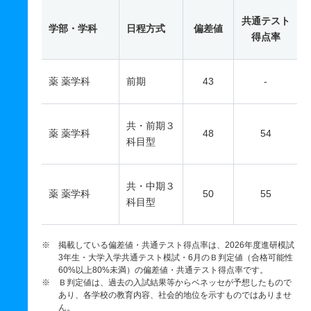
共通テスト
学部・学科
日程方式
偏差値
得点率
薬 薬学科
前期
43
-
共・前期３
薬 薬学科
48
54
科目型
共・中期３
薬 薬学科
50
55
科目型
※ 掲載している偏差値・共通テスト得点率は、2026年度進研模試
3年生・大学入学共通テスト模試・6月のＢ判定値（合格可能性
60%以上80%未満）の偏差値・共通テスト得点率です。
※ Ｂ判定値は、過去の入試結果等からベネッセが予想したもので
あり、各学校の教育内容、社会的地位を示すものではありませ
ん。