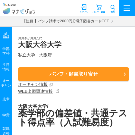
マナビジョン
検索
ログイン
パンフ・願書
【注目!】パンフ請求で2000円分電子図書カードGET
おおさかおおたに
大阪大谷大学
学部
学科
私立大学
大阪府
注目
情報
パンフ・願書取り寄せ
オー
オーキャン情報
キャン
WEB出願関連情報
先輩
大阪大谷大学/
薬学部の偏差値・共通テス
学費
ト得点率（入試難易度）
就職
資格