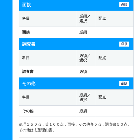
面接
必須
必須／
科目
配点
選択
面接
必須
調査書
必須
必須／
科目
配点
選択
調査書
必須
その他
必須
必須／
科目
配点
選択
その他
必須
※理１５０点，英１００点，面接，その他各５点，調査書５０点。
その他は志望理由書。