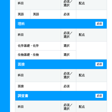
必須／
科目
配点
選択
英語
英語
必須
理科
必須
必須／
科目
配点
選択
化学基礎・化学
選択
生物基礎・生物
選択
面接
必須
必須／
科目
配点
選択
面接
必須
調査書
必須
必須／
科目
配点
選択