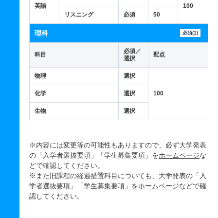
英語
100
リスニング
必須
50
理科
必須(1)
必須／
科目
配点
選択
物理
選択
化学
選択
100
生物
選択
※内容には変更等の可能性もありますので、必ず大学発表
の「入学者選抜要項」「学生募集要項」を
ホームページ
な
どで確認してください。
※また旧課程の経過措置科目についても、大学発表の「入
学者選抜要項」「学生募集要項」を
ホームページ
などで確
認してください。