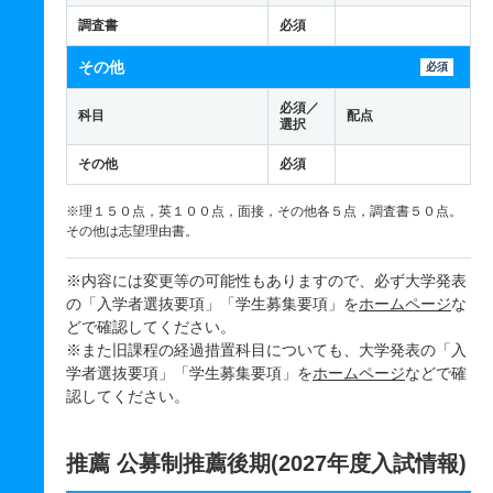
調査書
必須
その他
必須
必須／
科目
配点
選択
その他
必須
※理１５０点，英１００点，面接，その他各５点，調査書５０点。
その他は志望理由書。
※内容には変更等の可能性もありますので、必ず大学発表
の「入学者選抜要項」「学生募集要項」を
ホームページ
な
どで確認してください。
※また旧課程の経過措置科目についても、大学発表の「入
学者選抜要項」「学生募集要項」を
ホームページ
などで確
認してください。
推薦 公募制推薦後期(2027年度入試情報)