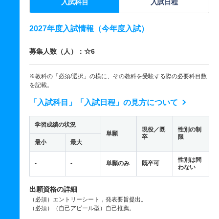
入試科目
入試日程
2027年度入試情報（今年度入試）
募集人数（人）：☆6
※教科の「必須/選択」の横に、その教科を受験する際の必要科目数
を記載。
「入試科目」「入試日程」の見方について
学習成績の状況
現役／既
性別の制
単願
卒
限
最小
最大
性別は問
-
-
単願のみ
既卒可
わない
出願資格の詳細
（必須）エントリーシート，発表要旨提出。
（必須）（自己アピール型）自己推薦。