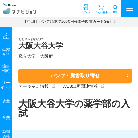
マナビジョン
検索
ログイン
パンフ・願書
【注目!】パンフ請求で2000円分電子図書カードGET
おおさかおおたに
大阪大谷大学
学部
学科
私立大学
大阪府
注目
情報
パンフ・願書取り寄せ
オー
オーキャン情報
WEB出願関連情報
キャン
大阪大谷大学の薬学部の入
先輩
試
学費
就職
資格