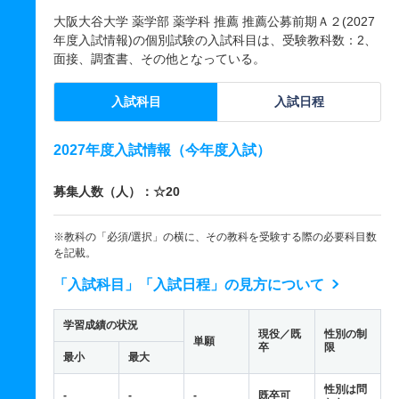
大阪大谷大学 薬学部 薬学科 推薦 推薦公募前期Ａ２(2027
年度入試情報)の個別試験の入試科目は、受験教科数：2、
面接、調査書、その他となっている。
入試科目
入試日程
2027年度入試情報（今年度入試）
募集人数（人）：☆20
※教科の「必須/選択」の横に、その教科を受験する際の必要科目数
を記載。
「入試科目」「入試日程」の見方について
学習成績の状況
現役／既
性別の制
単願
卒
限
最小
最大
性別は問
-
-
-
既卒可