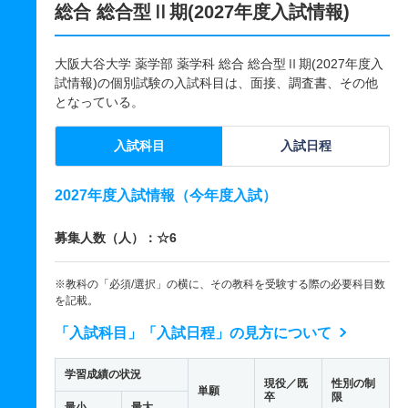
総合 総合型Ⅱ期(2027年度入試情報)
大阪大谷大学 薬学部 薬学科 総合 総合型Ⅱ期(2027年度入
試情報)の個別試験の入試科目は、面接、調査書、その他
となっている。
入試科目
入試日程
2027年度入試情報（今年度入試）
募集人数（人）：☆6
※教科の「必須/選択」の横に、その教科を受験する際の必要科目数
を記載。
「入試科目」「入試日程」の見方について
学習成績の状況
現役／既
性別の制
単願
卒
限
最小
最大