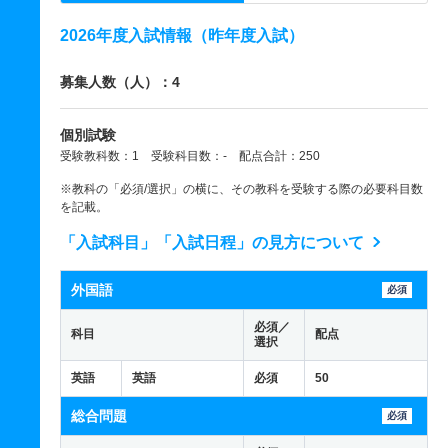
2026年度入試情報（昨年度入試）
募集人数（人）：4
個別試験
受験教科数：1 受験科目数：- 配点合計：250
※教科の「必須/選択」の横に、その教科を受験する際の必要科目数
を記載。
「入試科目」「入試日程」の見方について
外国語
必須
必須／
科目
配点
選択
英語
英語
必須
50
総合問題
必須