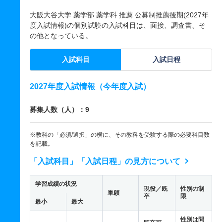
大阪大谷大学 薬学部 薬学科 推薦 公募制推薦後期(2027年
度入試情報)の個別試験の入試科目は、面接、調査書、そ
の他となっている。
入試科目
入試日程
2027年度入試情報（今年度入試）
募集人数（人）：9
※教科の「必須/選択」の横に、その教科を受験する際の必要科目数
を記載。
「入試科目」「入試日程」の見方について
学習成績の状況
現役／既
性別の制
単願
卒
限
最小
最大
性別は問