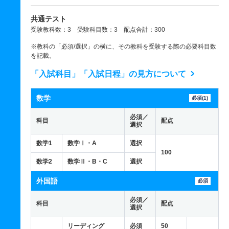
共通テスト
受験教科数：3 受験科目数：3 配点合計：300
※教科の「必須/選択」の横に、その教科を受験する際の必要科目数
を記載。
「入試科目」「入試日程」の見方について
数学
必須(1)
必須／
科目
配点
選択
数学1
数学Ⅰ・A
選択
100
数学2
数学Ⅱ・B・C
選択
外国語
必須
必須／
科目
配点
選択
リーディング
必須
50