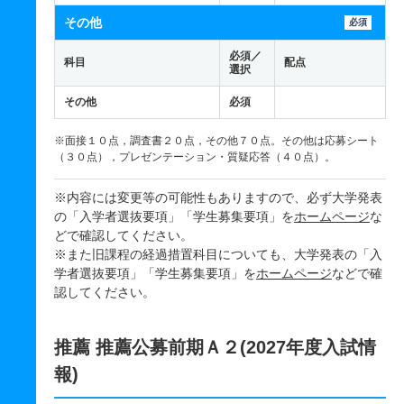
その他
必須
必須／
科目
配点
選択
その他
必須
※面接１０点，調査書２０点，その他７０点。その他は応募シート
（３０点），プレゼンテーション・質疑応答（４０点）。
※内容には変更等の可能性もありますので、必ず大学発表
の「入学者選抜要項」「学生募集要項」を
ホームページ
な
どで確認してください。
※また旧課程の経過措置科目についても、大学発表の「入
学者選抜要項」「学生募集要項」を
ホームページ
などで確
認してください。
推薦 推薦公募前期Ａ２(2027年度入試情
報)