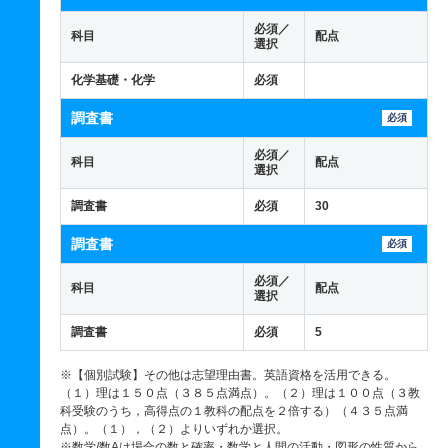
必須／
科目
配点
選択
化学基礎・化学
必須
調査書
必須
必須／
科目
配点
選択
調査書
必須
30
調査書
必須
必須／
科目
配点
選択
調査書
必須
5
※【個別試験】その他は志望理由書。英語資格を活用できる。
（１）理は１５０点（３８５点満点）。（２）理は１００点（３教
科受験のうち，高得点の１教科の配点を２倍する）（４３５点満
点）。（１），（２）よりいずれか選択。
※数学/数Aは場合の数と確率・数学と人間の活動・図形の性質から