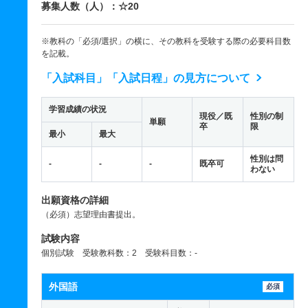
募集人数（人）：☆20
※教科の「必須/選択」の横に、その教科を受験する際の必要科目数
を記載。
「入試科目」「入試日程」の見方について
学習成績の状況
現役／既
性別の制
単願
卒
限
最小
最大
性別は問
-
-
-
既卒可
わない
出願資格の詳細
（必須）志望理由書提出。
試験内容
個別試験 受験教科数：2 受験科目数：-
外国語
必須