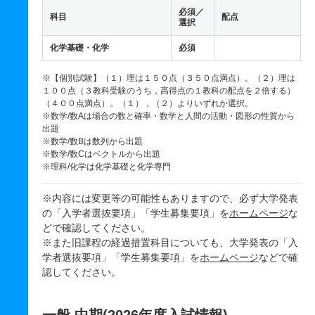
必須／
科目
配点
選択
化学基礎・化学
必須
※【個別試験】（１）理は１５０点（３５０点満点）。（２）理は
１００点（３教科受験のうち，高得点の１教科の配点を２倍する）
（４００点満点）。（１），（２）よりいずれか選択。
※数学/数Aは場合の数と確率・数学と人間の活動・図形の性質から
出題
※数学/数Bは数列から出題
※数学/数Cはベクトルから出題
※理科/化学は化学基礎と化学専門
※内容には変更等の可能性もありますので、必ず大学発表
の「入学者選抜要項」「学生募集要項」を
ホームページ
な
どで確認してください。
※また旧課程の経過措置科目についても、大学発表の「入
学者選抜要項」「学生募集要項」を
ホームページ
などで確
認してください。