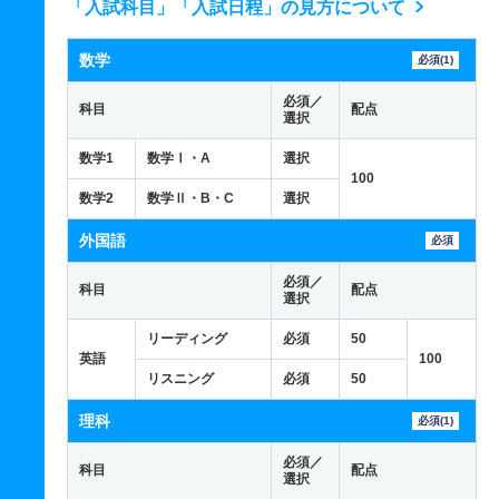
「入試科目」「入試日程」の見方について
数学
必須(1)
必須／
科目
配点
選択
数学1
数学Ⅰ・A
選択
100
数学2
数学Ⅱ・B・C
選択
外国語
必須
必須／
科目
配点
選択
リーディング
必須
50
英語
100
リスニング
必須
50
理科
必須(1)
必須／
科目
配点
選択