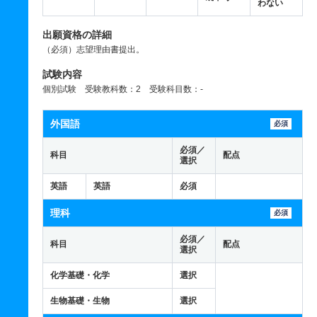
わない
出願資格の詳細
（必須）志望理由書提出。
試験内容
個別試験 受験教科数：2 受験科目数：-
外国語
必須
必須／
科目
配点
選択
英語
英語
必須
理科
必須
必須／
科目
配点
選択
化学基礎・化学
選択
生物基礎・生物
選択