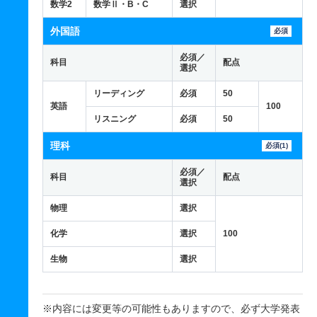
数学2
数学Ⅱ・B・C
選択
外国語
必須
必須／
科目
配点
選択
リーディング
必須
50
英語
100
リスニング
必須
50
理科
必須(1)
必須／
科目
配点
選択
物理
選択
化学
選択
100
生物
選択
※内容には変更等の可能性もありますので、必ず大学発表