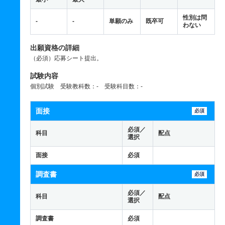
性別は問
-
-
単願のみ
既卒可
わない
出願資格の詳細
（必須）応募シート提出。
試験内容
個別試験 受験教科数：- 受験科目数：-
面接
必須
必須／
科目
配点
選択
面接
必須
調査書
必須
必須／
科目
配点
選択
調査書
必須