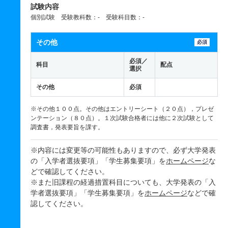
試験内容
個別試験 受験教科数：- 受験科目数：-
その他
必須
必須／
科目
配点
選択
その他
必須
※その他１００点。その他はエントリーシート（２０点），プレゼ
ンテーション（８０点）。１次試験合格者には他に２次試験として
調査書，発表要旨を課す。
※内容には変更等の可能性もありますので、必ず大学発表
の「入学者選抜要項」「学生募集要項」を
ホームページ
な
どで確認してください。
※また旧課程の経過措置科目についても、大学発表の「入
学者選抜要項」「学生募集要項」を
ホームページ
などで確
認してください。