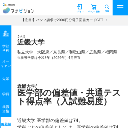
マナビジョン
検索
ログイン
パンフ・願書
【注目!】パンフ請求で2000円分電子図書カードGET
きんき
近畿大学
学部
学科
私立大学
大阪府／奈良県／和歌山県／広島県／福岡県
※看護学部は令和8年（2026年）4月設置
オー
キャン
先輩
近畿大学/
医学部の偏差値・共通テス
学費
ト得点率（入試難易度）
就職
資格
近畿大学 医学部の偏差値は
74
。
偏差値
学科ごとの偏差値としては、医学科の偏差値は
74