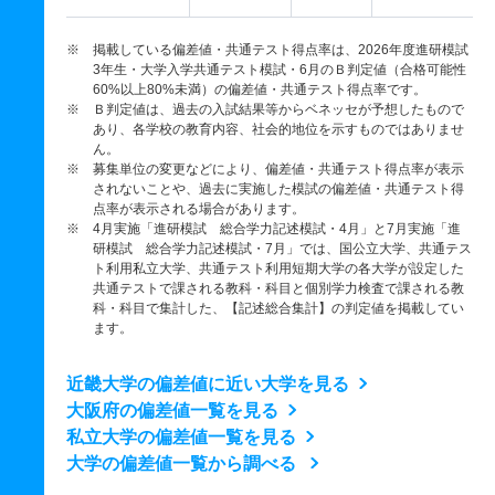
※ 掲載している偏差値・共通テスト得点率は、2026年度進研模試
3年生・大学入学共通テスト模試・6月のＢ判定値（合格可能性
60%以上80%未満）の偏差値・共通テスト得点率です。
※ Ｂ判定値は、過去の入試結果等からベネッセが予想したもので
あり、各学校の教育内容、社会的地位を示すものではありませ
ん。
※ 募集単位の変更などにより、偏差値・共通テスト得点率が表示
されないことや、過去に実施した模試の偏差値・共通テスト得
点率が表示される場合があります。
※ 4月実施「進研模試 総合学力記述模試・4月」と7月実施「進
研模試 総合学力記述模試・7月」では、国公立大学、共通テス
ト利用私立大学、共通テスト利用短期大学の各大学が設定した
共通テストで課される教科・科目と個別学力検査で課される教
科・科目で集計した、【記述総合集計】の判定値を掲載してい
ます。
近畿大学の偏差値に近い大学を見る
大阪府の偏差値一覧を見る
私立大学の偏差値一覧を見る
大学の偏差値一覧から調べる