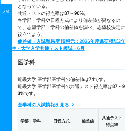
となっている。
入試
共通テストの得点率は
87～90%
。
各学部・学科や日程方式により偏差値が異なるの
で、志望学部・学科の偏差値を調べ、志望校決定に
役立てよう。
偏差値・入試難易度 情報元：2026年度進研模試3年
生・大学入学共通テスト模試・6月
医学科
近畿大学 医学部医学科の偏差値は
74
です。
近畿大学 医学部医学科の共通テスト得点率は
87～9
0%
です。
医学科の入試情報を見る
共通テスト
学部・学科
日程方式
偏差値
得点率