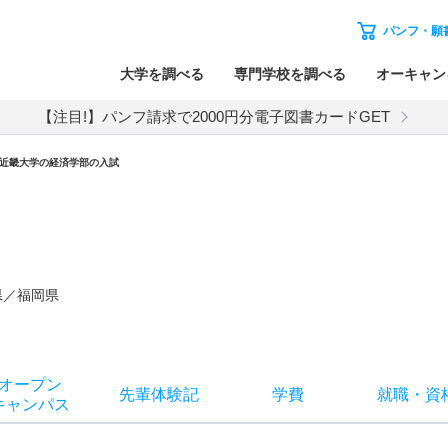
パンフ・願
大学を調べる
専門学校を調べる
オーキャン
【注目!】パンフ請求で2000円分電子図書カードGET
近畿大学
の
経済学部の入試
県／福岡県
オー
プン
先輩
体験記
学費
就職
・
資
キャン
パス