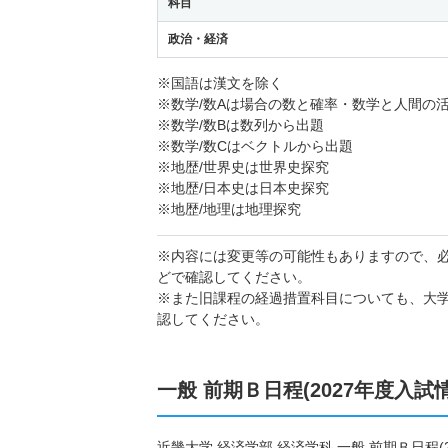
科目
政治・経済
※国語は漢文を除く
※数学/数Aは場合の数と確率・数学と人間の
※数学/数Bは数列から出題
※数学/数Cはベクトルから出題
※地歴/世界史は世界史探究
※地歴/日本史は日本史探究
※地歴/地理は地理探究
※内容には変更等の可能性もありますので、
どで確認してください。
※また旧課程の経過措置科目についても、大
認してください。
一般 前期Ｂ日程(2027年度入試
近畿大学 経済学部 経済学科 一般 前期Ｂ日程