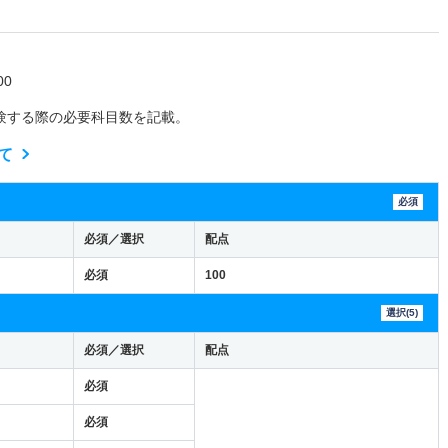
0
験する際の必要科目数を記載。
て
必須
必須／選択
配点
必須
100
選択(5)
必須／選択
配点
必須
必須