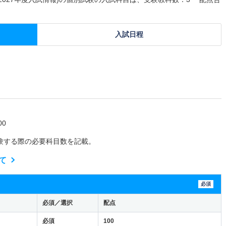
入試日程
0
験する際の必要科目数を記載。
て
必須
必須／選択
配点
必須
100