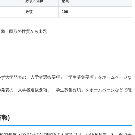
必須／選択
配点
必須
100
活動・図形の性質から出題
必ず大学発表の「入学者選抜要項」「学生募集要項」を
ホームページ
な
学発表の「入学者選抜要項」「学生募集要項」を
ホームページ
などで確
情報)
(2027年度入試情報)の個別試験の入試科目は、受験教科数：3 配点合