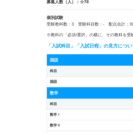
募集人数（人）：☆78
個別試験
受験教科数：3 受験科目数：- 配点合計：30
※教科の「必須/選択」の横に、その教科を受
「入試科目」「入試日程」の見方につい
国語
科目
国語
数学
科目
数学Ⅰ
数学Ⅱ