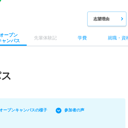
志望理由
オー
プン
先輩
体験記
学費
就職
・
資
キャン
パス
パス
オープンキャンパスの様子
参加者の声