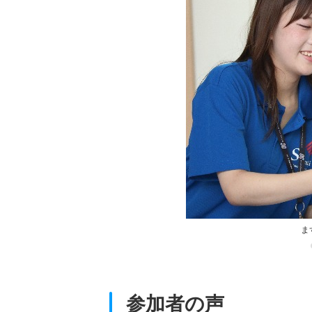
バスで大学に到着！
ま
参加者の声