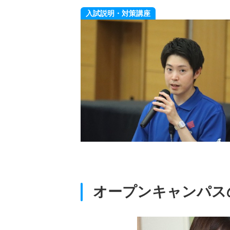
入試説明・対策講座
介
や普段の学生生活につい
オープンキャンパス