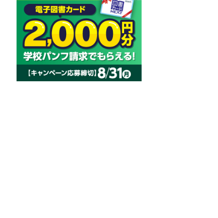
体験授業
ミニ授
大学での講
びのイメー
会場