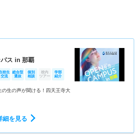
）
ス in 那覇
在校生
総合型
個別
校内
学部
交流
選抜
相談
ツアー
紹介
生の生の声が聞ける！四天王寺大
詳細を見る