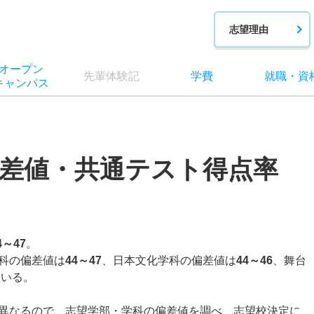
志望理由
オー
プン
先輩
体験記
学費
就職
・
資
キャン
パス
差値・共通テスト得点率
4～47
。
科の偏差値は
44～47
、日本文化学科の偏差値は
44～46
、舞台
ている。
異なるので、志望学部・学科の偏差値を調べ、志望校決定に