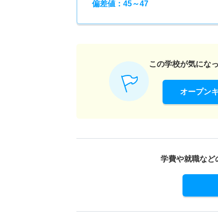
偏差値：45～47
この学校が気にな
オープン
学費や就職など