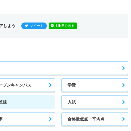
アしよう
ツイート
LINEで送る
ープンキャンパス
学費
差値
入試
率
合格最低点・平均点