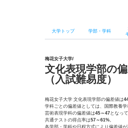
大学トップ
学部
・
学科
梅花女子大学/
文化表現学部の偏
（入試難易度）
梅花女子大学 文化表現学部の偏差値は
4
学科ごとの偏差値としては、国際教養学
芸術表現学科の偏差値は
45～47
となっ
共通テストの得点率は
57～61%
。
各学部・学科や日程方式により偏差値が