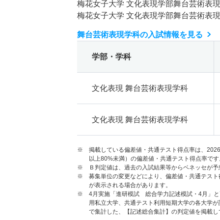
梅花女子大学 文化表現学部舞台芸術表
梅花女子大学 文化表現学部舞台芸術表
舞台芸術表現学科の入試情報を見る
学部・学科
文化表現 舞台芸術表現学科
文化表現 舞台芸術表現学科
※ 掲載している偏差値・共通テスト得点率は、202
以上80%未満）の偏差値・共通テスト得点率です
※ Ｂ判定値は、過去の入試結果等からベネッセが予
※ 募集単位の変更などにより、偏差値・共通テスト
が表示される場合があります。
※ 4月実施「進研模試 総合学力記述模試・4月」
用私立大学、共通テスト利用短期大学の各大学が
で集計した、【記述総合集計】の判定値を掲載し