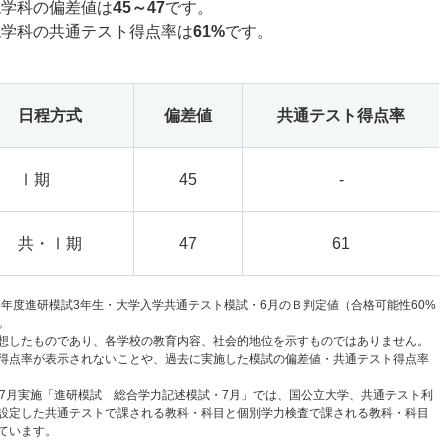
現学科の偏差値は
45～47
です。
現学科の共通テスト得点率は
61%
です。
日程方式
偏差値
共通テスト得点率
Ⅰ期
45
-
共・Ⅰ期
47
61
6年度進研模試3年生・大学入学共通テスト模試・6月のＢ判定値（合格可能性60%
。
想したものであり、各学校の教育内容、社会的地位を示すものではありません。
得点率が表示されないことや、過去に実施した模試の偏差値・共通テスト得点率
と7月実施「進研模試 総合学力記述模試・7月」では、国公立大学、共通テスト利
設定した共通テストで課される教科・科目と個別学力検査で課される教科・科目
ています。