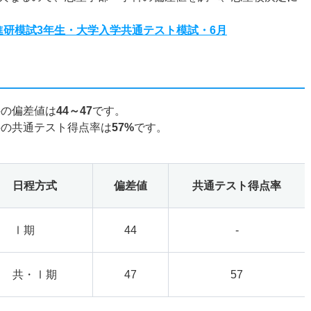
度進研模試3年生・大学入学共通テスト模試・6月
科の偏差値は
44～47
です。
科の共通テスト得点率は
57%
です。
日程方式
偏差値
共通テスト得点率
Ⅰ期
44
-
共・Ⅰ期
47
57