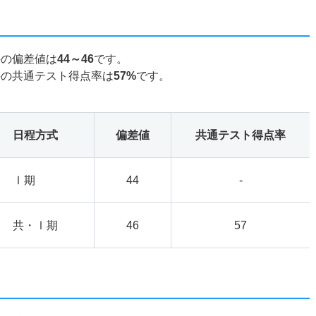
科の偏差値は
44～46
です。
科の共通テスト得点率は
57%
です。
日程方式
偏差値
共通テスト得点率
Ⅰ期
44
-
共・Ⅰ期
46
57