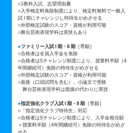
○1教科入試、志望理由書
○入学検定料免除制度により、検定料無料で一般入
試 I 期にチャレンジし特待生がめざせる
○外部検定試験のスコア・資格が利用可能
○舞台芸術表現学科は実技もあり
●
ファミリー入試 I 期・II 期
［専願］
○合格者は全員入学金を免除
○合格者はSチャレンジ制度により、授業料半額（4
年間継続可）免除の特待生がめざせる
○外部検定試験のスコア・資格が利用可能
○面接（口頭試問を含む）、小論文で受験
舞台芸術表現学科は面接の代わりに実技
●
指定強化クラブ入試 I 期・II 期
［専願］
○「指定強化クラブ特待生」対応
○合格者はSチャレンジ制度により、入学金相当額
＋授業料半額（4年間継続可）免除の特待生がめざ
せる