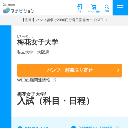
マナビジョン
検索
ログイン
パンフ・願書
【注目!】パンフ請求で2000円分電子図書カードGET
ばいかじょし
梅花女子大学
私立大学
大阪府
パンフ・願書取り寄せ
WEB出願関連情報
梅花女子大学/
入試（科目・日程）