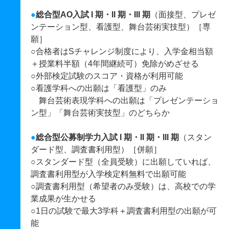
●
総合型
AO入試 I 期・II 期・III 期
（面接型、プレゼ
ンテーション型、看護型、舞台芸術実技型）［専
願］
○合格者はSチャレンジ制度により、入学金相当額
＋授業料半額（4年間継続可）免除がめざせる
○外部検定試験のスコア・資格が利用可能
○看護学科への出願は「看護型」のみ
舞台芸術表現学科への出願は「プレゼンテーショ
ン型」「舞台芸術実技型」のどちらか
●
総合型公募制学力入試 I 期・II 期・III 期
（スタン
ダード型、調査書利用型）［併願］
○スタンダード型（全員受験）に出願していれば、
調査書利用型が入学検定料無料で出願可能
○調査書利用型（希望者のみ受験）は、高校での学
業成果が生かせる
○1日の試験で最大3学科＋調査書利用型の出願が可
能