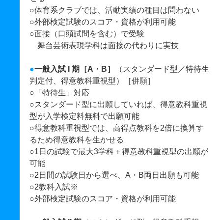
○体育系クラブでは、活動実績の種目は問わない
○外部検定試験のスコア・資格が利用可能
○面接（口頭試問を含む）で受験
舞台芸術表現学科は面接の代わりに実技
●
一般入試 I 期［A・B］
（スタンダード型／特待生
判定付、得意教科重視型）［併願］
○「特待生」対応
○スタンダード型に出願していれば、得意教科重視
型が入学検定料無料で出願可能
○得意教科重視型では、高得点教科を2倍に換算す
るため得意教科を生かせる
○1日の試験で最大3学科＋得意教科重視型の出願が
可能
○2日間の試験日から選べ、A・B両日出願も可能
○2教科入試※
○外部検定試験のスコア・資格が利用可能