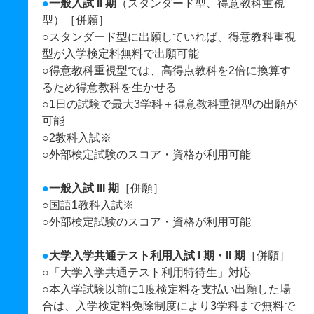
●
一般入試 II 期
（スタンダード型、得意教科重視
型）［併願］
○スタンダード型に出願していれば、得意教科重視
型が入学検定料無料で出願可能
○得意教科重視型では、高得点教科を2倍に換算す
るため得意教科を生かせる
○1日の試験で最大3学科＋得意教科重視型の出願が
可能
○2教科入試※
○外部検定試験のスコア・資格が利用可能
●
一般入試 III 期
［併願］
○国語1教科入試※
○外部検定試験のスコア・資格が利用可能
●
大学入学共通テスト利用入試 I 期・II 期
［併願］
○「大学入学共通テスト利用特待生」対応
○本入学試験以前に1度検定料を支払い出願した場
合は、入学検定料免除制度により3学科まで無料で