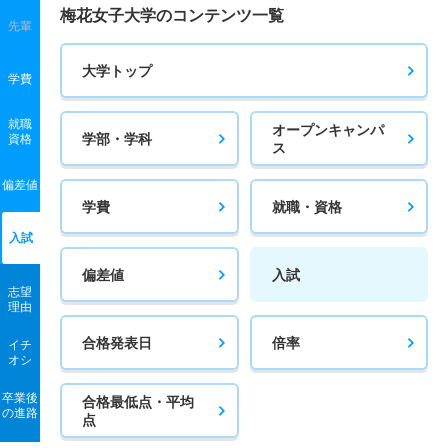
梅花女子大学のコンテンツ一覧
先輩
大学トップ
学費
就職
オープンキャンパ
学部・学科
資格
ス
偏差値
学費
就職・資格
入試
偏差値
入試
志望
理由
合格発表日
倍率
イチ
オシ
卒業後
合格最低点・平均
の進路
点