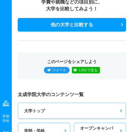
学費や就職などの項目別に、
心理カウンセリング学科 一般 Ａ日程前期
大学を比較してみよう！
2人
－
－
39人
非公表
10人
46.30
他の大学と比較する
心理カウンセリング学科 一般 Ａ日程後期
2人
－
－
39人
非公表
10人
43.70
心理カウンセリング学科 一般 Ｂ日程前期
2人
－
－
39人
非公表
10人
－
このページをシェアしよう
心理カウンセリング学科 一般 Ｃ日程前期
ツイート
LINEで送る
2人
－
－
39人
非公表
10人
－
心理カウンセリング学科 一般 Ｂ日程後期
太成学院大学のコンテンツ一覧
2人
－
－
39人
非公表
10人
－
心理カウンセリング学科 一般 Ｃ日程後期
大学トップ
学部
2人
－
－
39人
非公表
10人
－
学科
オープンキャンパ
心理カウンセリング学科 一般 共テ Ａ日程前期Ⅰ方式
学部・学科