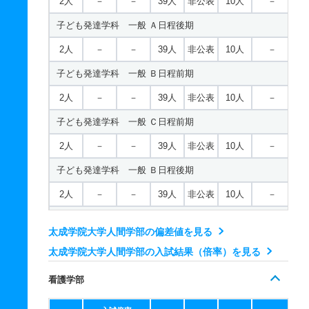
2人
－
－
39人
非公表
10人
－
現代ビジネス学科 一般 ニ Ｂ日程後期Ⅰ方式
子ども発達学科 一般 Ａ日程後期
7人
－
－
3人
非公表
3人
－
2人
－
－
39人
非公表
10人
－
子ども発達学科 一般 Ｂ日程前期
2人
－
－
39人
非公表
10人
－
子ども発達学科 一般 Ｃ日程前期
2人
－
－
39人
非公表
10人
－
子ども発達学科 一般 Ｂ日程後期
2人
－
－
39人
非公表
10人
－
子ども発達学科 一般 Ｃ日程後期
太成学院大学人間学部の偏差値を見る
2人
－
－
39人
非公表
10人
－
太成学院大学人間学部の入試結果（倍率）を見る
子ども発達学科 一般 共テ Ａ日程前期Ⅰ方式
看護学部
2人
－
－
13人
非公表
6人
47.80