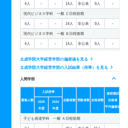
4人
－
－
14人
非公表
9人
－
現代ビジネス学科 一般 Ｃ日程前期
4人
－
－
14人
非公表
9人
－
現代ビジネス学科 一般 Ｂ日程後期
4人
－
－
14人
非公表
9人
－
現代ビジネス学科 一般 Ｃ日程後期
太成学院大学経営学部の偏差値を見る
4人
－
－
14人
非公表
9人
－
太成学院大学経営学部の入試結果（倍率）を見る
現代ビジネス学科 一般 共テ Ａ日程前期Ⅰ方式
人間学部
7人
－
－
3人
非公表
3人
－
入試倍率
現代ビジネス学科 一般 ニ Ｂ日程前期Ⅰ方式
進研模試
募集人数
志願者数
受験者数
合格者数
合格者
2025
2024
7人
－
－
3人
非公表
3人
－
平均偏差値
年度
年度
現代ビジネス学科 一般 ニ Ａ日程後期Ⅰ方式
子ども発達学科 一般 Ａ日程前期
7人
－
－
3人
非公表
3人
－