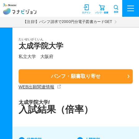
マナビジョン
検索
ログイン
パンフ・願書
【注目!】パンフ請求で2000円分電子図書カードGET
たいせいがくいん
太成学院大学
私立大学
大阪府
パンフ・願書取り寄せ
WEB出願関連情報
太成学院大学/
入試結果（倍率）