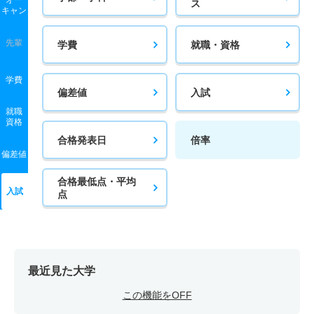
オー
ス
キャン
3人
－
－
13人
非公表
6人
－
先輩
学費
就職・資格
心理カウンセリング学科 一般 ニ Ｂ日程前期Ⅰ方式
3人
－
－
13人
非公表
6人
－
学費
偏差値
入試
心理カウンセリング学科 一般 ニ Ａ日程後期Ⅰ方式
就職
3人
－
－
13人
非公表
6人
－
資格
合格発表日
倍率
心理カウンセリング学科 一般 ニ Ｂ日程後期Ⅰ方式
偏差値
3人
－
－
13人
非公表
6人
－
合格最低点・平均
入試
点
最近見た大学
この機能をOFF