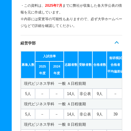
・この資料は、
2025年7月
までに弊社が収集した各大学公表の情
報を元に作成しています。
※内容には変更等の可能性もありますので、必ず大学ホームペー
ジなどで詳細を確認してください。
経営学部
入試倍率
進研模試
募集人数
志願者数
受験者数
合格者数
合格者
2025
2024
平均偏差値
年度
年度
現代ビジネス学科 一般 Ａ日程前期
5人
－
－
14人
非公表
9人
－
現代ビジネス学科 一般 Ａ日程後期
5人
－
－
14人
非公表
9人
39
現代ビジネス学科 一般 Ｂ日程前期