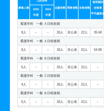
入試倍率
子ども発達学科 一般 ニ Ｂ日程前期Ⅰ方式
進研模試
募集人数
志願者数
受験者数
合格者数
合格者
2025
2024
2人
－
－
13人
非公表
6人
－
平均偏差値
年度
年度
子ども発達学科 一般 ニ Ａ日程後期Ⅰ方式
看護学科 一般 Ａ日程前期
2人
－
－
13人
非公表
6人
－
8人
－
－
26人
非公表
22人
35.60
子ども発達学科 一般 ニ Ｂ日程後期Ⅰ方式
看護学科 一般 Ａ日程後期
2人
－
－
13人
非公表
6人
－
8人
－
－
26人
非公表
22人
54.80
健康スポーツ学科 一般 Ａ日程前期
看護学科 一般 Ｂ日程前期
7人
－
－
39人
非公表
10人
33.90
6人
－
－
26人
非公表
22人
－
健康スポーツ学科 一般 Ａ日程後期
看護学科 一般 Ｃ日程前期
7人
－
－
39人
非公表
10人
48.30
4人
－
－
26人
非公表
22人
－
健康スポーツ学科 一般 Ｂ日程前期
看護学科 一般 Ｂ日程後期
6人
－
－
39人
非公表
10人
－
6人
－
－
26人
非公表
22人
－
健康スポーツ学科 一般 Ｃ日程前期
看護学科 一般 Ｃ日程後期