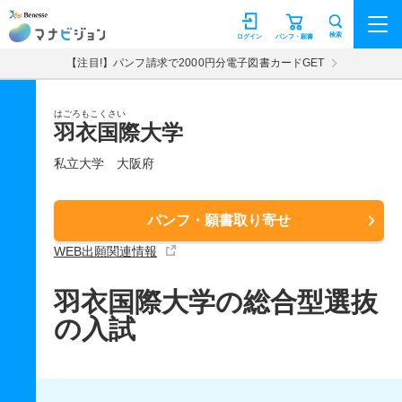
マナビジョン
検索
ログイン
パンフ・願書
【注目!】パンフ請求で2000円分電子図書カードGET
はごろもこくさい
羽衣国際大学
私立大学
大阪府
パンフ・願書取り寄せ
WEB出願関連情報
羽衣国際大学の総合型選抜
の入試