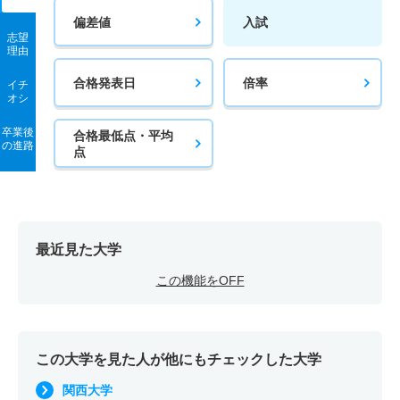
偏差値
入試
志望
理由
合格発表日
倍率
イチ
オシ
卒業後
合格最低点・平均
の進路
点
最近見た大学
この機能をOFF
この大学を見た人が他にもチェックした大学
関西大学