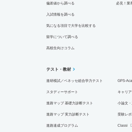
偏差値から調べる
必見！業
入試情報を調べる
気になる項目で大学を比較する
留学について調べる
高校生向けコラム
テスト・教材
進研模試／ベネッセ総合学力テスト
GPS-Ac
スタディーサポート
キャリア
進路マップ 基礎力診断テスト
小論文・
進路マップ 実力診断テスト
受験レポ
進路達成プログラム
Classi