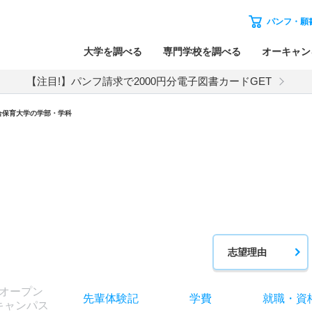
パンフ・願
大学を調べる
専門学校を調べる
オーキャン
【注目!】パンフ請求で2000円分電子図書カードGET
合保育大学の学部・学科
志望理由
オー
プン
先輩
体験記
学費
就職
・
資
キャン
パス