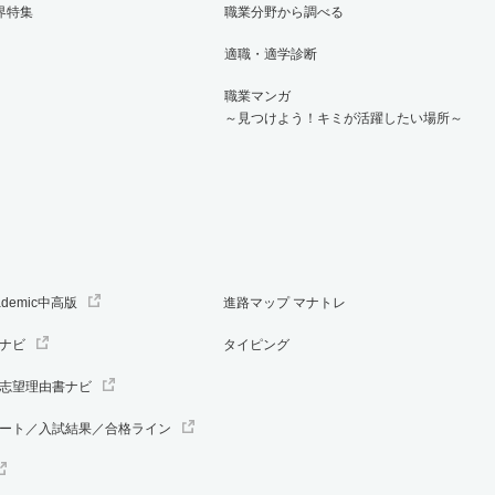
界特集
職業分野から調べる
適職・適学診断
職業マンガ
～見つけよう！キミが活躍したい場所～
ademic中高版
進路マップ マナトレ
ナビ
タイピング
志望理由書ナビ
ート／入試結果／合格ライン