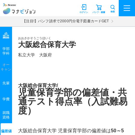
マナビジョン
検索
ログイン
パンフ・願書
【注目!】パンフ請求で2000円分電子図書カードGET
おおさかそうごうほいく
大阪総合保育大学
学部
学科
私立大学
大阪府
オー
キャン
先輩
大阪総合保育大学/
児童保育学部の偏差値・共
通テスト得点率（入試難易
学費
度）
就職
資格
大阪総合保育大学 児童保育学部の偏差値は
50～5
偏差値