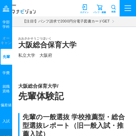
マナビジョン
検索
ログイン
パンフ・願書
【注目!】パンフ請求で2000円分電子図書カードGET
学部
学科
オー
おおさかそうごうほいく
キャン
大阪総合保育大学
私立大学 大阪府
先輩
学費
大阪総合保育大学/
就職
資格
先輩体験記
偏差値
先輩の一般選抜 学校推薦型・総合
入試
型選抜レポート（旧一般入試・推
薦入試）