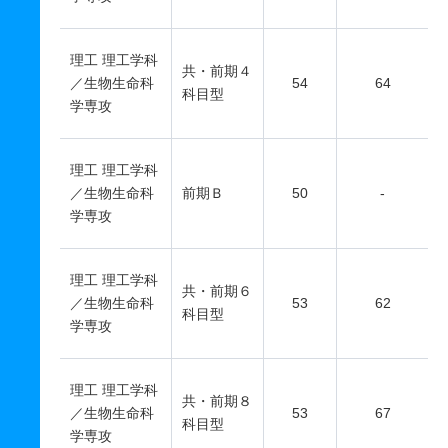
理工 理工学科
共・前期４
／生物生命科
54
64
科目型
学専攻
理工 理工学科
／生物生命科
前期Ｂ
50
-
学専攻
理工 理工学科
共・前期６
／生物生命科
53
62
科目型
学専攻
理工 理工学科
共・前期８
／生物生命科
53
67
科目型
学専攻