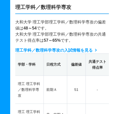
理工学科／数理科学専攻
大和大学 理工学部理工学科／数理科学専攻の偏差
値は
48～54
です。
大和大学 理工学部理工学科／数理科学専攻の共通
テスト得点率は
57～65%
です。
理工学科／数理科学専攻の入試情報を見る
共通テスト
学部・学科
日程方式
偏差値
得点率
理工 理工学科
／数理科学専
前期Ａ
51
-
攻
理工 理工学科