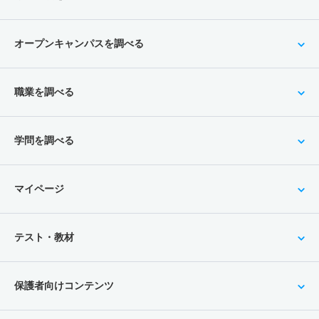
オープンキャンパスを調べる
職業を調べる
学問を調べる
マイページ
テスト・教材
保護者向けコンテンツ