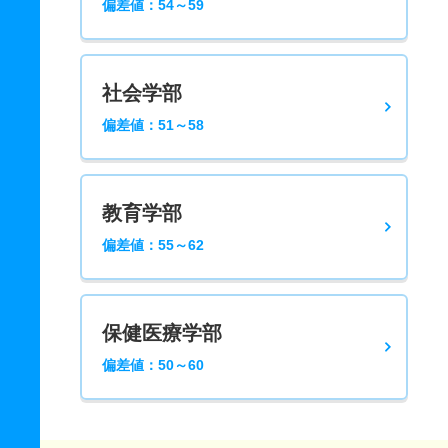
偏差値：54～59
社会学部
偏差値：51～58
教育学部
偏差値：55～62
保健医療学部
偏差値：50～60