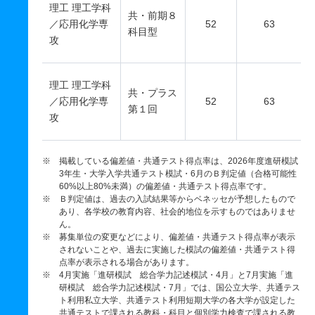
理工 理工学科
共・前期８
／応用化学専
52
63
科目型
攻
理工 理工学科
共・プラス
／応用化学専
52
63
第１回
攻
※ 掲載している偏差値・共通テスト得点率は、2026年度進研模試
3年生・大学入学共通テスト模試・6月のＢ判定値（合格可能性
60%以上80%未満）の偏差値・共通テスト得点率です。
※ Ｂ判定値は、過去の入試結果等からベネッセが予想したもので
あり、各学校の教育内容、社会的地位を示すものではありませ
ん。
※ 募集単位の変更などにより、偏差値・共通テスト得点率が表示
されないことや、過去に実施した模試の偏差値・共通テスト得
点率が表示される場合があります。
※ 4月実施「進研模試 総合学力記述模試・4月」と7月実施「進
研模試 総合学力記述模試・7月」では、国公立大学、共通テス
ト利用私立大学、共通テスト利用短期大学の各大学が設定した
共通テストで課される教科・科目と個別学力検査で課される教