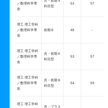
共・前期４
／数理科学専
53
57
科目型
攻
理工 理工学科
／数理科学専
前期Ｂ
48
-
攻
理工 理工学科
共・前期６
／数理科学専
53
57
科目型
攻
理工 理工学科
共・前期８
／数理科学専
54
59
科目型
攻
理工 理工学科
共・プラス