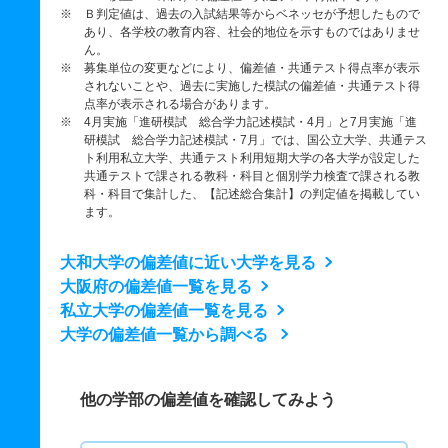
※ Ｂ判定値は、過去の入試結果等からベネッセが予想したもので
あり、各学校の教育内容、社会的地位を示すものではありませ
ん。
※ 募集単位の変更などにより、偏差値・共通テスト得点率が表示
されないことや、過去に実施した模試の偏差値・共通テスト得
点率が表示される場合があります。
※ 4月実施「進研模試 総合学力記述模試・4月」と7月実施「進
研模試 総合学力記述模試・7月」では、国公立大学、共通テス
ト利用私立大学、共通テスト利用短期大学の各大学が設定した
共通テストで課される教科・科目と個別学力検査で課される教
科・科目で集計した、【記述総合集計】の判定値を掲載してい
ます。
大和大学の偏差値に近い大学を見る
大阪府の偏差値一覧を見る
私立大学の偏差値一覧を見る
大学の偏差値一覧から調べる
他の学部の偏差値を確認してみよう