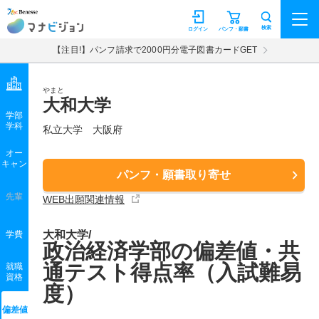
マナビジョン
検索
ログイン
パンフ・願書
【注目!】パンフ請求で2000円分電子図書カードGET
やまと
大和大学
学部
学科
私立大学
大阪府
オー
キャン
パンフ・願書取り寄せ
先輩
WEB出願関連情報
大和大学/
学費
政治経済学部の偏差値・共
通テスト得点率（入試難易
就職
資格
度）
偏差値