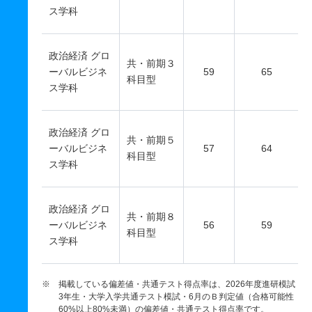
ス学科
政治経済 グロ
共・前期３
ーバルビジネ
59
65
科目型
ス学科
政治経済 グロ
共・前期５
ーバルビジネ
57
64
科目型
ス学科
政治経済 グロ
共・前期８
ーバルビジネ
56
59
科目型
ス学科
※ 掲載している偏差値・共通テスト得点率は、2026年度進研模試
3年生・大学入学共通テスト模試・6月のＢ判定値（合格可能性
60%以上80%未満）の偏差値・共通テスト得点率です。