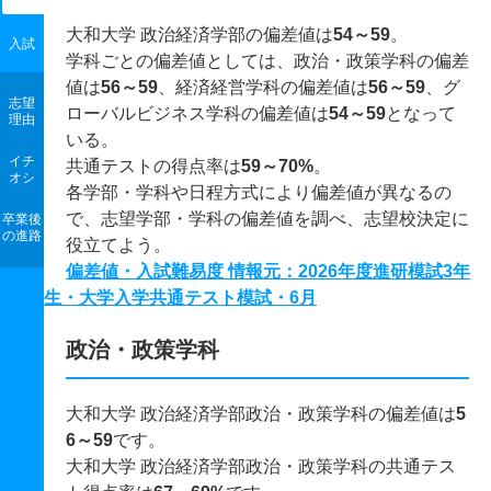
大和大学 政治経済学部の偏差値は
54～59
。
入試
学科ごとの偏差値としては、政治・政策学科の偏差
値は
56～59
、経済経営学科の偏差値は
56～59
、グ
志望
ローバルビジネス学科の偏差値は
54～59
となって
理由
いる。
イチ
共通テストの得点率は
59～70%
。
オシ
各学部・学科や日程方式により偏差値が異なるの
で、志望学部・学科の偏差値を調べ、志望校決定に
卒業後
の進路
役立てよう。
偏差値・入試難易度 情報元：2026年度進研模試3年
生・大学入学共通テスト模試・6月
政治・政策学科
大和大学 政治経済学部政治・政策学科の偏差値は
5
6～59
です。
大和大学 政治経済学部政治・政策学科の共通テス