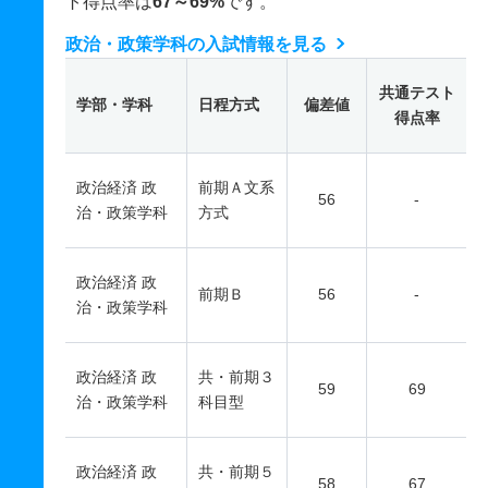
ト得点率は
67～69%
です。
政治・政策学科の入試情報を見る
共通テスト
学部・学科
日程方式
偏差値
得点率
政治経済 政
前期Ａ文系
56
-
治・政策学科
方式
政治経済 政
前期Ｂ
56
-
治・政策学科
政治経済 政
共・前期３
59
69
治・政策学科
科目型
政治経済 政
共・前期５
58
67