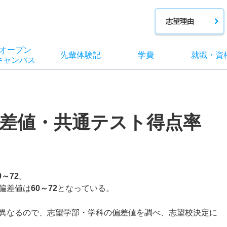
志望理由
オー
プン
先輩
体験記
学費
就職
・
資
キャン
パス
差値・共通テスト得点率
0～72
。
偏差値は
60～72
となっている。
異なるので、志望学部・学科の偏差値を調べ、志望校決定に