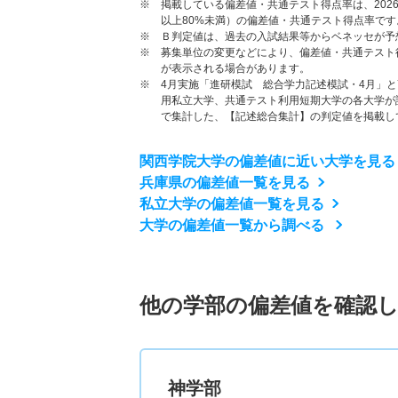
※ 掲載している偏差値・共通テスト得点率は、202
以上80%未満）の偏差値・共通テスト得点率です
※ Ｂ判定値は、過去の入試結果等からベネッセが予
※ 募集単位の変更などにより、偏差値・共通テスト
が表示される場合があります。
※ 4月実施「進研模試 総合学力記述模試・4月」
用私立大学、共通テスト利用短期大学の各大学が
で集計した、【記述総合集計】の判定値を掲載し
関西学院大学の偏差値に近い大学を見る
兵庫県の偏差値一覧を見る
私立大学の偏差値一覧を見る
大学の偏差値一覧から調べる
他の学部の偏差値を確認
神学部