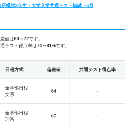
度進研模試3年生・大学入学共通テスト模試・6月
偏差値は
60～72
です。
共通テスト得点率は
74～81%
です。
日程方式
偏差値
共通テスト得点率
全学部日程
64
-
文系
全学部日程
60
-
理系