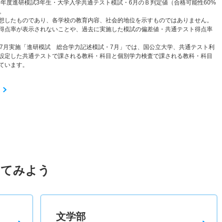
6年度進研模試3年生・大学入学共通テスト模試・6月のＢ判定値（合格可能性60%
。
想したものであり、各学校の教育内容、社会的地位を示すものではありません。
得点率が表示されないことや、過去に実施した模試の偏差値・共通テスト得点率
と7月実施「進研模試 総合学力記述模試・7月」では、国公立大学、共通テスト利
設定した共通テストで課される教科・科目と個別学力検査で課される教科・科目
ています。
してみよう
文学部