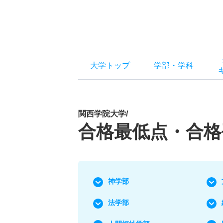
大学トップ
学部
・
学科
関西学院大学/
合格最低点・合格
神学部
法学部