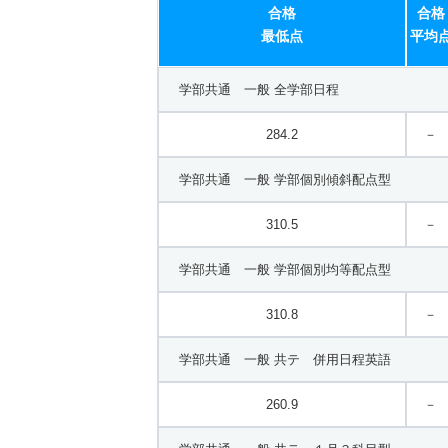
合格
合格
最低点
平均
学部共通 一般 全学部日程
284.2
－
学部共通 一般 学部個別傾斜配点型
310.5
－
学部共通 一般 学部個別均等配点型
310.8
－
学部共通 一般 共テ 併用日程英語
260.9
－