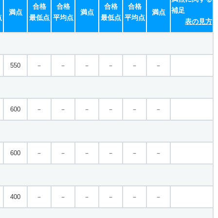
合格
合格
合格
合格
補足
満点
満点
満点
点
最低点
平均点
最低点
平均点
表の見方
550
－
－
－
－
－
－
600
－
－
－
－
－
－
600
－
－
－
－
－
－
400
－
－
－
－
－
－