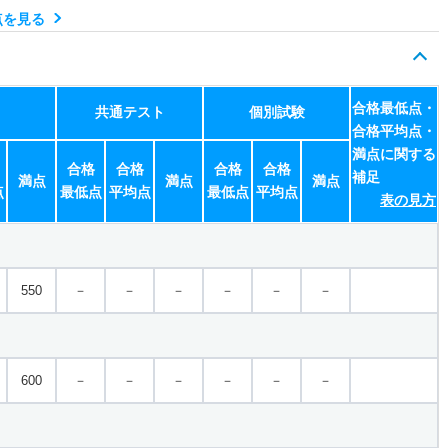
点を見る
テ １月７科目型
900
－
－
－
－
－
－
合格最低点・
共通テスト
個別試験
テ １月８科目型
合格平均点・
満点に関する
合格
合格
合格
合格
900
－
－
－
－
－
－
補足
満点
満点
満点
点
最低点
平均点
最低点
平均点
表の見方
テ １月３科目英語・検定
700
－
－
－
－
－
－
550
－
－
－
－
－
－
 ３月３科目型
600
－
－
－
－
－
－
600
－
－
－
－
－
－
 一般 全学部日程
550
－
－
－
－
－
－