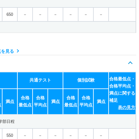
650
－
－
－
－
－
－
700
－
－
－
－
－
－
点を見る
900
－
－
－
－
－
－
合格最低点・
共通テスト
個別試験
合格平均点・
満点に関する
合格
合格
合格
合格
900
－
－
－
－
－
－
補足
満点
満点
満点
点
最低点
平均点
最低点
平均点
表の見方
学部日程
500
－
－
－
－
－
－
550
－
－
－
－
－
－