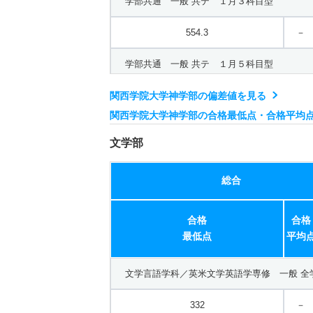
学部共通 一般 共テ １月３科目型
554.3
－
学部共通 一般 共テ １月５科目型
関西学院大学神学部の偏差値を見る
584.3
－
関西学院大学神学部の合格最低点・合格平均
学部共通 一般 共テ １月７科目型
文学部
737
－
総合
学部共通 一般 共テ １月８科目型
合格
合格
704.7
－
最低点
平均
学部共通 一般 共テ １月３科目英語・検定
文学言語学科／英米文学英語学専修 一般 全
413.4
－
332
－