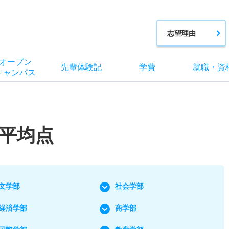
志望理由
オー
プン
先輩
体験記
学費
就職
・
資
キャン
パス
平均点
文学部
社会学部
経済学部
商学部