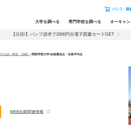
パンフ・願
大学を調べる
専門学校を調べる
オーキャン
【注目!】パンフ請求で2000円分電子図書カードGET
学の入試（科目・日程）
>
関西学院大学
/合格最低点・合格平均点
WEB出願関連情報