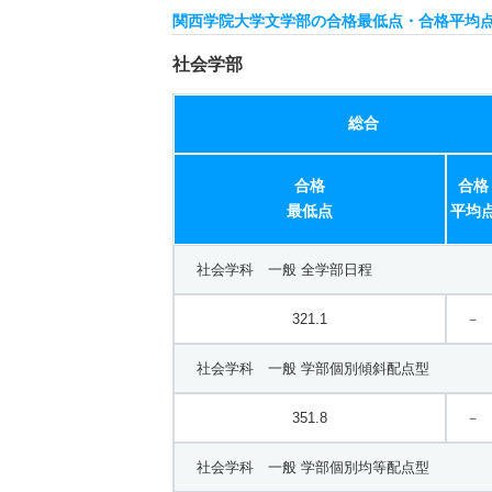
関西学院大学文学部の合格最低点・合格平均
文学言語学科／英米文学英語学専修 一般 共
社会学部
685.8
－
総合
文学言語学科／英米文学英語学専修 一般 共
合格
合格
669.1
－
最低点
平均
文学言語学科／英米文学英語学専修 一般 共
社会学科 一般 全学部日程
570.4
－
321.1
－
文学言語学科／英米文学英語学専修 一般 ニ
社会学科 一般 学部個別傾斜配点型
559.2
－
351.8
－
文学言語学科／フランス文学フランス語学専修
社会学科 一般 学部個別均等配点型
275.9
－