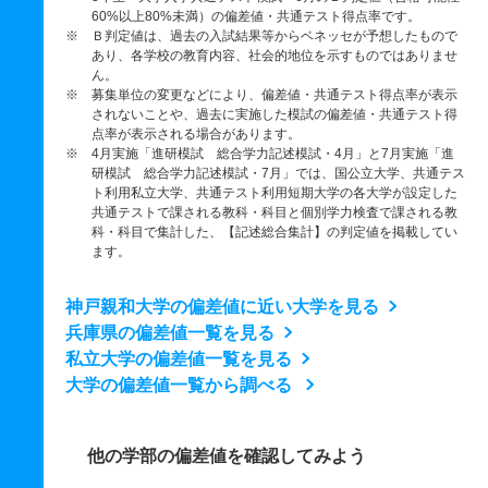
60%以上80%未満）の偏差値・共通テスト得点率です。
※ Ｂ判定値は、過去の入試結果等からベネッセが予想したもので
あり、各学校の教育内容、社会的地位を示すものではありませ
ん。
※ 募集単位の変更などにより、偏差値・共通テスト得点率が表示
されないことや、過去に実施した模試の偏差値・共通テスト得
点率が表示される場合があります。
※ 4月実施「進研模試 総合学力記述模試・4月」と7月実施「進
研模試 総合学力記述模試・7月」では、国公立大学、共通テス
ト利用私立大学、共通テスト利用短期大学の各大学が設定した
共通テストで課される教科・科目と個別学力検査で課される教
科・科目で集計した、【記述総合集計】の判定値を掲載してい
ます。
神戸親和大学の偏差値に近い大学を見る
兵庫県の偏差値一覧を見る
私立大学の偏差値一覧を見る
大学の偏差値一覧から調べる
他の学部の偏差値を確認してみよう