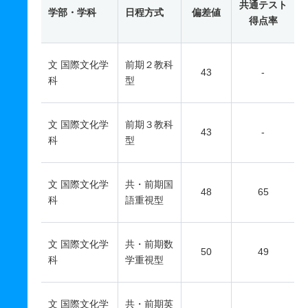
共通テスト
学部・学科
日程方式
偏差値
得点率
文 国際文化学
前期２教科
43
-
科
型
文 国際文化学
前期３教科
43
-
科
型
文 国際文化学
共・前期国
48
65
科
語重視型
文 国際文化学
共・前期数
50
49
科
学重視型
文 国際文化学
共・前期英