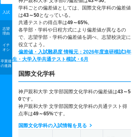
神戸親和大学 文学部の偏差値は
43～50
。
学科ごとの偏差値としては、国際文化学科の偏差値
入試
は
43～50
となっている。
共通テストの得点率は
49～65%
。
志望
各学部・学科や日程方式により偏差値が異なるの
理由
で、志望学部・学科の偏差値を調べ、志望校決定に
役立てよう。
イチ
オシ
偏差値・入試難易度 情報元：2026年度進研模試3年
生・大学入学共通テスト模試・6月
卒業後
の進路
国際文化学科
神戸親和大学 文学部国際文化学科の偏差値は
43～5
0
です。
神戸親和大学 文学部国際文化学科の共通テスト得
点率は
49～65%
です。
国際文化学科の入試情報を見る