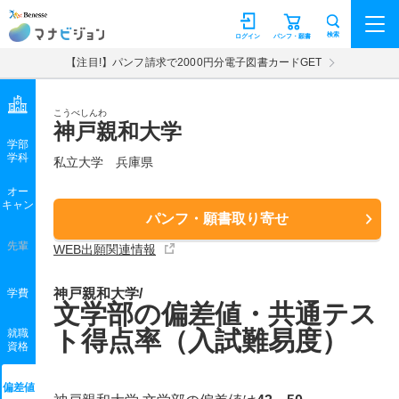
マナビジョン
検索
ログイン
パンフ・願書
【注目!】パンフ請求で2000円分電子図書カードGET
こうべしんわ
神戸親和大学
学部
学科
私立大学
兵庫県
オー
キャン
パンフ・願書取り寄せ
先輩
WEB出願関連情報
神戸親和大学/
学費
文学部の偏差値・共通テス
ト得点率（入試難易度）
就職
資格
偏差値