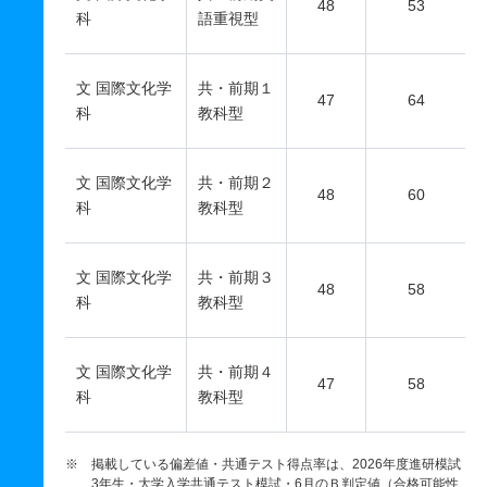
48
53
科
語重視型
文 国際文化学
共・前期１
47
64
科
教科型
文 国際文化学
共・前期２
48
60
科
教科型
文 国際文化学
共・前期３
48
58
科
教科型
文 国際文化学
共・前期４
47
58
科
教科型
※ 掲載している偏差値・共通テスト得点率は、2026年度進研模試
3年生・大学入学共通テスト模試・6月のＢ判定値（合格可能性