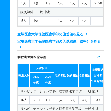
5人
1倍
1倍
4人
4人
4人
50.90
鍼灸学科 一般 中期
5人
1倍
－
4人
4人
4人
－
鍼灸学科 一般 後期
宝塚医療大学保健医療学部の偏差値を見る
5人
1倍
－
4人
4人
4人
－
宝塚医療大学保健医療学部の入試結果（倍率）を見る
柔道整復学科 一般 前期
15人
－
1倍
1人
0人
0人
－
和歌山保健医療学部
柔道整復学科 一般 中期
入試倍率
進研模試
15人
－
－
1人
0人
0人
－
募集人数
志願者数
受験者数
合格者数
合格者
2025
2024
柔道整復学科 一般 後期
平均偏差値
年度
年度
15人
－
1倍
1人
0人
0人
－
リハビリテーション学科／理学療法学専攻 一般 前期
16人
1.70倍
1倍
5人
5人
3人
39
リハビリテーション学科／理学療法学専攻 一般 中期