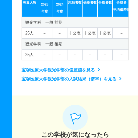
募集人数
志願者数
受験者数
合格者数
合格者
2025
2024
リハビリテーション学科／作業療法学専攻 一般 中期
平均偏差値
年度
年度
10人
－
－
0人
0人
0人
－
観光学科 一般 前期
リハビリテーション学科／作業療法学専攻 一般 後期
25人
－
－
非公表
非公表
非公表
－
10人
－
－
0人
0人
0人
－
観光学科 一般 後期
リハビリテーション学科／作業療法学専攻 一般 共テ
25人
－
－
－
－
－
－
前期
宝塚医療大学観光学部の偏差値を見る
4人
－
－
0人
0人
0人
－
宝塚医療大学観光学部の入試結果（倍率）を見る
リハビリテーション学科／作業療法学専攻 一般 ニ 中
期
4人
－
－
0人
0人
0人
－
リハビリテーション学科／作業療法学専攻 一般 ニ 後
期
4人
－
－
0人
0人
0人
－
この学校が気になったら