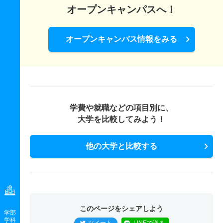
看護学科 一般 前期
オープンキャンパスへ！
15人
1倍
1.10倍
8人
7人
7人
56.20
看護学科 一般 中期
オープンキャンパス情報をみる
15人
1倍
2倍
8人
7人
7人
－
看護学科 一般 後期
15人
1倍
1.50倍
8人
7人
7人
－
看護学科 一般 共テ 前期
学費や就職などの項目別に、
大学を比較してみよう！
5人
1倍
1倍
3人
2人
2人
43.10
看護学科 一般 ニ 中期
他の大学と比較する
5人
1倍
2倍
3人
2人
2人
－
看護学科 一般 ニ 後期
5人
1倍
－
3人
2人
2人
－
このページをシェアしよう
学部
学科