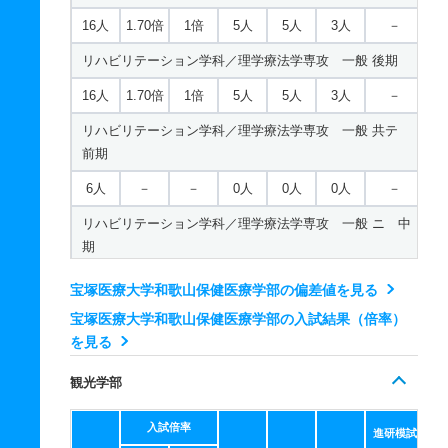
16人
1.70倍
1倍
5人
5人
3人
－
リハビリテーション学科／理学療法学専攻 一般 後期
16人
1.70倍
1倍
5人
5人
3人
－
リハビリテーション学科／理学療法学専攻 一般 共テ
前期
6人
－
－
0人
0人
0人
－
リハビリテーション学科／理学療法学専攻 一般 ニ 中
期
6人
－
－
0人
0人
0人
－
宝塚医療大学和歌山保健医療学部の偏差値を見る
リハビリテーション学科／理学療法学専攻 一般 ニ 後
宝塚医療大学和歌山保健医療学部の入試結果（倍率）
期
を見る
6人
－
1倍
0人
0人
0人
－
観光学部
リハビリテーション学科／作業療法学専攻 一般 前期
入試倍率
進研模試
10人
－
1倍
0人
0人
0人
－