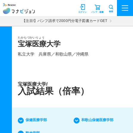
マナビジョン
検索
ログイン
パンフ・願書
【注目!】パンフ請求で2000円分電子図書カードGET
たからづかいりょう
宝塚医療大学
私立大学
兵庫県／和歌山県／沖縄県
宝塚医療大学/
入試結果（倍率）
保健医療学部
和歌山保健医療学部