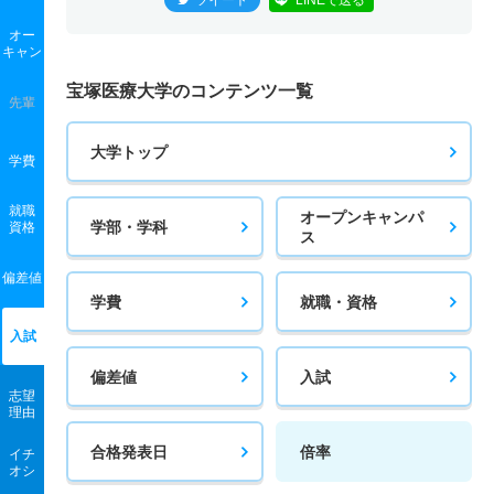
ツイート
LINEで送る
オー
キャン
宝塚医療大学のコンテンツ一覧
先輩
大学トップ
学費
就職
オープンキャンパ
学部・学科
資格
ス
偏差値
学費
就職・資格
入試
偏差値
入試
志望
理由
合格発表日
倍率
イチ
オシ