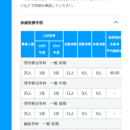
ジなどで詳細を確認してください。
保健医療学部
入試倍率
進研模試
募集人数
志願者数
受験者数
合格者数
合格者
2025
2024
平均偏差値
年度
年度
理学療法学科 一般 前期
25人
1倍
1倍
11人
9人
9人
49.60
理学療法学科 一般 中期
25人
1倍
1倍
11人
9人
9人
－
理学療法学科 一般 後期
25人
1倍
1倍
11人
9人
9人
－
鍼灸学科 一般 前期