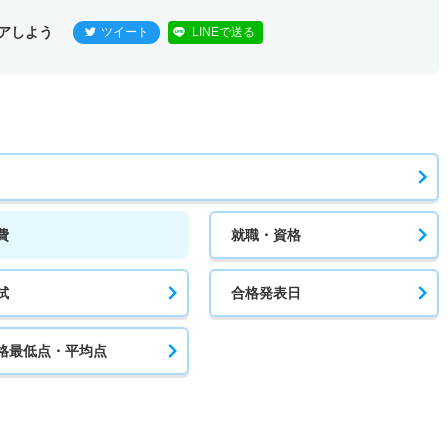
アしよう
ツイート
LINEで送る
費
就職・資格
試
合格発表日
格最低点・平均点