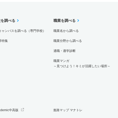
校を調べる
職業を調べる
キャンパスを調べる（専門学校）
職業名から調べる
界特集
職業分野から調べる
適職・適学診断
職業マンガ
～見つけよう！キミが活躍したい場所～
ademic中高版
進路マップ マナトレ