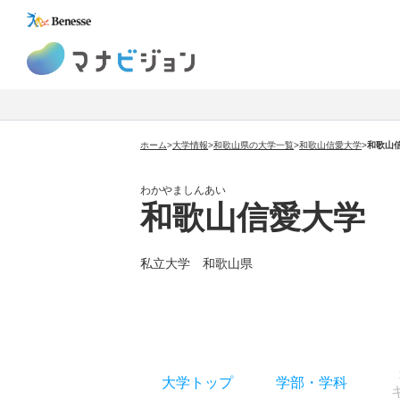
マナビジョン
ホーム
>
大学情報
>
和歌山県の大学一覧
>
和歌山信愛大学
>
和歌山
わかやましんあい
和歌山信愛大学
私立大学 和歌山県
大学トップ
学部
・
学科