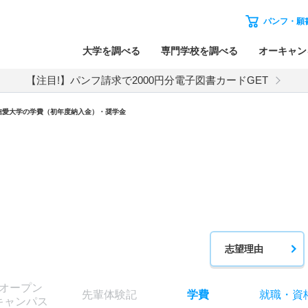
パンフ・願
大学を調べる
専門学校を調べる
オーキャン
【注目!】パンフ請求で2000円分電子図書カードGET
信愛大学の学費（初年度納入金）・奨学金
志望理由
オー
プン
先輩
体験記
学費
就職
・
資
キャン
パス