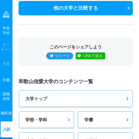
他の大学と比較する
学部
学科
オー
このページをシェアしよう
キャン
ツイート
LINEで送る
先輩
学費
和歌山信愛大学のコンテンツ一覧
就職
大学トップ
資格
偏差値
学部・学科
学費
入試