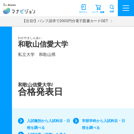
マナビジョン
検索
ログイン
パンフ・願書
【注目!】パンフ請求で2000円分電子図書カードGET
わかやましんあい
和歌山信愛大学
私立大学
和歌山県
和歌山信愛大学/
合格発表日
入試種別から入試科目・日
学部学科から入試科目・日
程を調べる
程を調べる