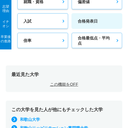
就職・資格
偏差値
志望
理由
入試
合格発表日
イチ
オシ
卒業後
合格最低点・平均
倍率
の進路
点
最近見た大学
この機能をOFF
この大学を見た人が他にもチェックした大学
和歌山大学