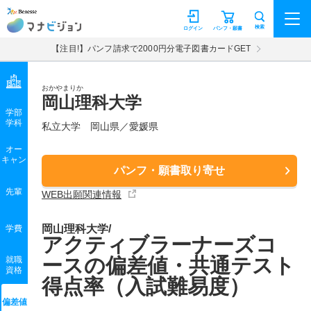
マナビジョン
検索
ログイン
パンフ・願書
【注目!】パンフ請求で2000円分電子図書カードGET
おかやまりか
岡山理科大学
学部
学科
私立大学
岡山県／愛媛県
オー
キャン
パンフ・願書取り寄せ
先輩
WEB出願関連情報
岡山理科大学/
学費
アクティブラーナーズコ
ースの偏差値・共通テスト
就職
資格
得点率（入試難易度）
偏差値