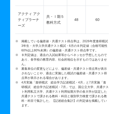
アクティ アク
共・Ⅰ期５
ティブラーナ
48
60
教科方式
ーズ
※ 掲載している偏差値・共通テスト得点率は、2026年度進研模試
3年生・大学入学共通テスト模試・6月のＢ判定値（合格可能性
60%以上80%未満）の偏差値・共通テスト得点率です。
※ Ｂ判定値は、過去の入試結果等からベネッセが予想したもので
あり、各学校の教育内容、社会的地位を示すものではありませ
ん。
※ 募集単位の変更などにより、偏差値・共通テスト得点率が表示
されないことや、過去に実施した模試の偏差値・共通テスト得
点率が表示される場合があります。
※ 4月実施「進研模試 総合学力記述模試・4月」と7月実施「進
研模試 総合学力記述模試・7月」では、国公立大学、共通テス
ト利用私立大学、共通テスト利用短期大学の各大学が設定した
共通テストで課される教科・科目と個別学力検査で課される教
科・科目で集計した、【記述総合集計】の判定値を掲載してい
ます。