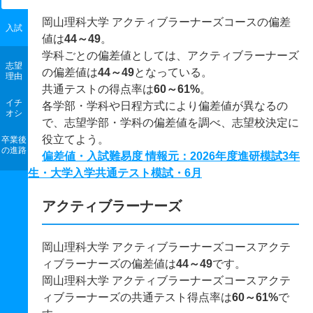
岡山理科大学 アクティブラーナーズコースの偏差
入試
値は
44～49
。
学科ごとの偏差値としては、アクティブラーナーズ
志望
の偏差値は
44～49
となっている。
理由
共通テストの得点率は
60～61%
。
イチ
各学部・学科や日程方式により偏差値が異なるの
オシ
で、志望学部・学科の偏差値を調べ、志望校決定に
役立てよう。
卒業後
の進路
偏差値・入試難易度 情報元：2026年度進研模試3年
生・大学入学共通テスト模試・6月
アクティブラーナーズ
岡山理科大学 アクティブラーナーズコースアクテ
ィブラーナーズの偏差値は
44～49
です。
岡山理科大学 アクティブラーナーズコースアクテ
ィブラーナーズの共通テスト得点率は
60～61%
で