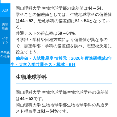
岡山理科大学 生物地球学部の偏差値は
44～54
。
入試
学科ごとの偏差値としては、生物地球学科の偏差値
は
44～52
、恐竜学科の偏差値は
51～54
となってい
志望
る。
理由
共通テストの得点率は
59～64%
。
イチ
各学部・学科や日程方式により偏差値が異なるの
オシ
で、志望学部・学科の偏差値を調べ、志望校決定に
役立てよう。
卒業後
の進路
偏差値・入試難易度 情報元：2026年度進研模試3年
生・大学入学共通テスト模試・6月
生物地球学科
岡山理科大学 生物地球学部生物地球学科の偏差値
は
44～52
です。
岡山理科大学 生物地球学部生物地球学科の共通テ
スト得点率は
61～64%
です。