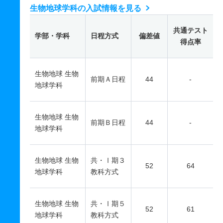
生物地球学科の入試情報を見る
共通テスト
学部・学科
日程方式
偏差値
得点率
生物地球 生物
前期Ａ日程
44
-
地球学科
生物地球 生物
前期Ｂ日程
44
-
地球学科
生物地球 生物
共・Ⅰ期３
52
64
地球学科
教科方式
生物地球 生物
共・Ⅰ期５
52
61
地球学科
教科方式