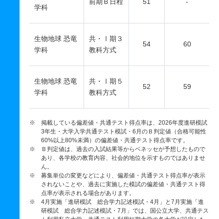
前期Ｂ日程
51
-
学科
生物地球 恐竜
共・Ⅰ期３
54
60
学科
教科方式
生物地球 恐竜
共・Ⅰ期５
52
59
学科
教科方式
※ 掲載している偏差値・共通テスト得点率は、2026年度進研模試
3年生・大学入学共通テスト模試・6月のＢ判定値（合格可能性
60%以上80%未満）の偏差値・共通テスト得点率です。
※ Ｂ判定値は、過去の入試結果等からベネッセが予想したもので
あり、各学校の教育内容、社会的地位を示すものではありませ
ん。
※ 募集単位の変更などにより、偏差値・共通テスト得点率が表示
されないことや、過去に実施した模試の偏差値・共通テスト得
点率が表示される場合があります。
※ 4月実施「進研模試 総合学力記述模試・4月」と7月実施「進
研模試 総合学力記述模試・7月」では、国公立大学、共通テス