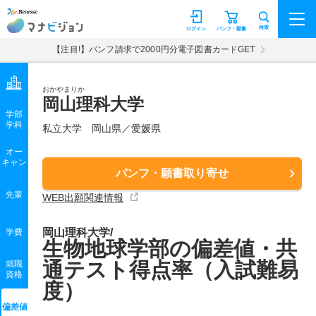
マナビジョン
検索
ログイン
パンフ・願書
【注目!】パンフ請求で2000円分電子図書カードGET
おかやまりか
岡山理科大学
学部
学科
私立大学
岡山県／愛媛県
オー
キャン
パンフ・願書取り寄せ
先輩
WEB出願関連情報
岡山理科大学/
学費
生物地球学部の偏差値・共
通テスト得点率（入試難易
就職
資格
度）
偏差値