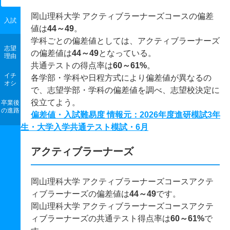
岡山理科大学 アクティブラーナーズコースの偏差
入試
値は
44～49
。
学科ごとの偏差値としては、アクティブラーナーズ
志望
の偏差値は
44～49
となっている。
理由
共通テストの得点率は
60～61%
。
イチ
各学部・学科や日程方式により偏差値が異なるの
オシ
で、志望学部・学科の偏差値を調べ、志望校決定に
役立てよう。
卒業後
の進路
偏差値・入試難易度 情報元：2026年度進研模試3年
生・大学入学共通テスト模試・6月
アクティブラーナーズ
岡山理科大学 アクティブラーナーズコースアクテ
ィブラーナーズの偏差値は
44～49
です。
岡山理科大学 アクティブラーナーズコースアクテ
ィブラーナーズの共通テスト得点率は
60～61%
で