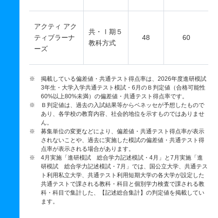
アクティ アク
共・Ⅰ期５
ティブラーナ
48
60
教科方式
ーズ
※ 掲載している偏差値・共通テスト得点率は、2026年度進研模試
3年生・大学入学共通テスト模試・6月のＢ判定値（合格可能性
60%以上80%未満）の偏差値・共通テスト得点率です。
※ Ｂ判定値は、過去の入試結果等からベネッセが予想したもので
あり、各学校の教育内容、社会的地位を示すものではありませ
ん。
※ 募集単位の変更などにより、偏差値・共通テスト得点率が表示
されないことや、過去に実施した模試の偏差値・共通テスト得
点率が表示される場合があります。
※ 4月実施「進研模試 総合学力記述模試・4月」と7月実施「進
研模試 総合学力記述模試・7月」では、国公立大学、共通テス
ト利用私立大学、共通テスト利用短期大学の各大学が設定した
共通テストで課される教科・科目と個別学力検査で課される教
科・科目で集計した、【記述総合集計】の判定値を掲載してい
ます。