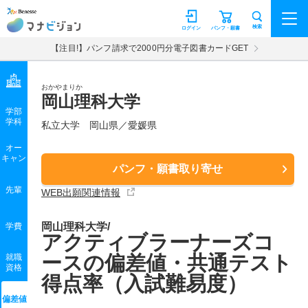
マナビジョン
検索
ログイン
パンフ・願書
【注目!】パンフ請求で2000円分電子図書カードGET
おかやまりか
岡山理科大学
学部
学科
私立大学
岡山県／愛媛県
オー
キャン
パンフ・願書取り寄せ
先輩
WEB出願関連情報
岡山理科大学/
学費
アクティブラーナーズコ
ースの偏差値・共通テスト
就職
資格
得点率（入試難易度）
偏差値