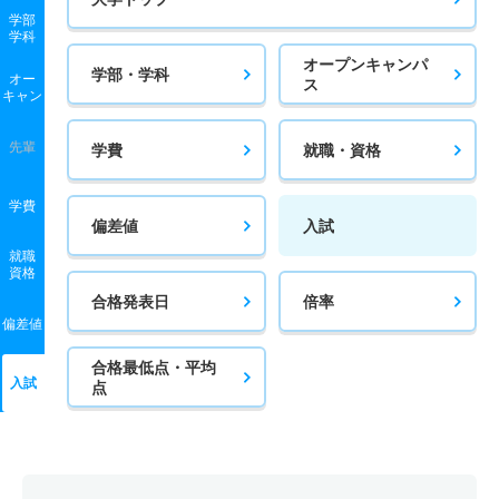
学部
学科
オープンキャンパ
学部・学科
オー
ス
キャン
先輩
学費
就職・資格
学費
偏差値
入試
就職
資格
合格発表日
倍率
偏差値
合格最低点・平均
入試
点