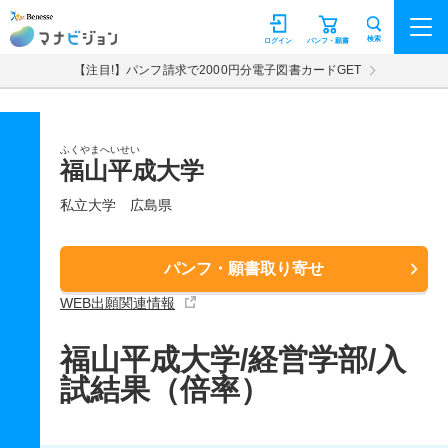
マナビジョン
検索
ログイン
パンフ・願書
【注目!】パンフ請求で2000円分電子図書カードGET
ふくやまへいせい
福山平成大学
私立大学
広島県
パンフ・願書取り寄せ
WEB出願関連情報
福山平成大学/経営学部/入
試結果（倍率）