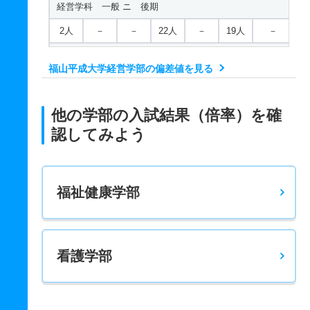
経営学科 一般 ニ 後期
2人
－
－
22人
－
19人
－
経営学科 推薦 公募推薦型Ａ日程
福山平成大学経営学部の偏差値を見る
10人
1.40倍
1倍
13人
13人
9人
－
経営学科 推薦 公募推薦型Ｂ日程
他の学部の入試結果（倍率）を確
10人
1.40倍
1倍
13人
13人
9人
－
認してみよう
福祉健康学部
看護学部