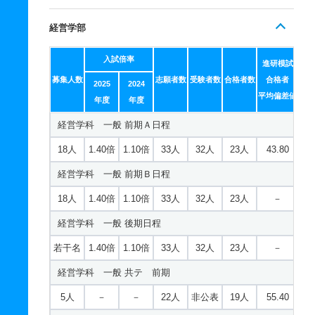
経営学部
入試倍率
進研模試
募集人数
志願者数
受験者数
合格者数
合格者
2025
2024
平均偏差値
年度
年度
経営学科 一般 前期Ａ日程
18人
1.40倍
1.10倍
33人
32人
23人
43.80
経営学科 一般 前期Ｂ日程
18人
1.40倍
1.10倍
33人
32人
23人
－
経営学科 一般 後期日程
若干名
1.40倍
1.10倍
33人
32人
23人
－
経営学科 一般 共テ 前期
5人
－
－
22人
非公表
19人
55.40