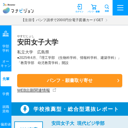
マナビジョン
検索
ログイン
パンフ・願書
【注目!】パンフ請求で2000円分電子図書カードGET
やすだじょし
安田女子大学
学部
学科
私立大学
広島県
●2025年4月、｢理工学部 (生物科学科、情報科学科、建築学科）」
オー
「教育学部 幼児教育学科」開設
キャン
先輩
パンフ・願書取り寄せ
WEB出願関連情報
学費
就職
学校推薦型・総合型選抜レポート
資格
安田女子大
現代ビジ学部
偏差値