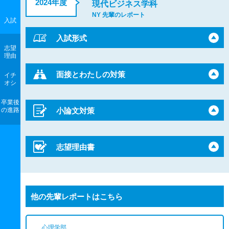
2024年度
現代ビジネス学科
NY 先輩のレポート
入試
入試形式
志望
理由
面接とわたしの対策
イチ
オシ
卒業後
の進路
小論文対策
志望理由書
他の先輩レポートはこちら
心理学部