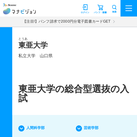
マナビジョン
検索
ログイン
パンフ・願書
【注目!】パンフ請求で2000円分電子図書カードGET
とうあ
東亜大学
私立大学
山口県
東亜大学の総合型選抜の入
試
人間科学部
芸術学部