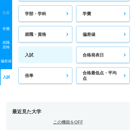
先輩
学部・学科
学費
学費
就職・資格
偏差値
就職
資格
入試
合格発表日
偏差値
合格最低点・平均
倍率
入試
点
最近見た大学
この機能をOFF