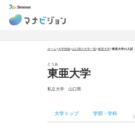
マナビジョン
ホーム
>
大学情報
>
山口県の大学一覧
>
東亜大学
>
東亜大学
の入試
とうあ
東亜大学
私立大学
山口県
大学トップ
学部
・
学科