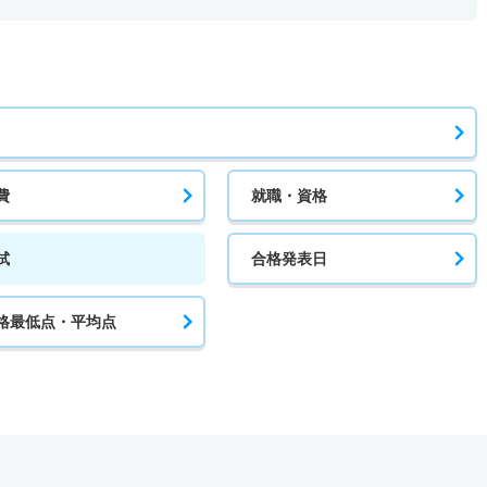
費
就職・資格
試
合格発表日
格最低点・平均点