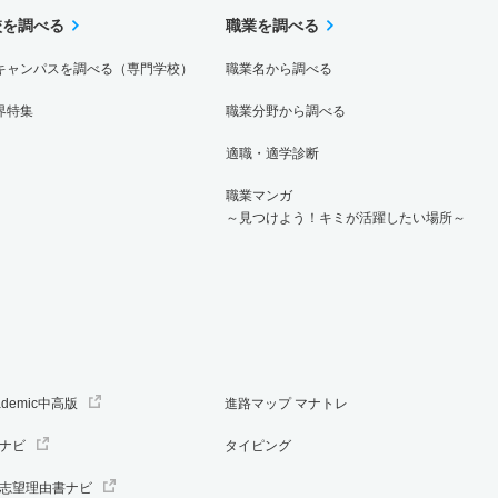
校を調べる
職業を調べる
キャンパスを調べる（専門学校）
職業名から調べる
界特集
職業分野から調べる
適職・適学診断
職業マンガ
～見つけよう！キミが活躍したい場所～
ademic中高版
進路マップ マナトレ
ナビ
タイピング
志望理由書ナビ