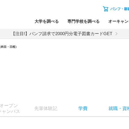
パンフ・願
大学を調べる
専門学校を調べる
オーキャン
【注目!】パンフ請求で2000円分電子図書カードGET
（科目・日程）
オー
プン
先輩
体験記
学費
就職
・
資
キャン
パス