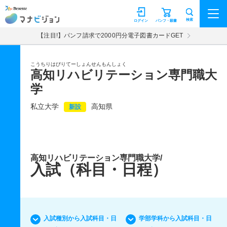
マナビジョン
検索
ログイン
パンフ・願書
【注目!】パンフ請求で2000円分電子図書カードGET
こうちりはびりてーしょんせんもんしょく
高知リハビリテーション専門職大
学
私立大学
高知県
新設
高知リハビリテーション専門職大学/
入試（科目・日程）
入試種別から入試科目・日
学部学科から入試科目・日