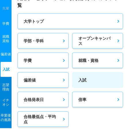
覧
先輩
大学トップ
学費
就職
オープンキャンパ
学部・学科
資格
ス
偏差値
学費
就職・資格
入試
偏差値
入試
志望
理由
合格発表日
倍率
イチ
オシ
卒業後
合格最低点・平均
の進路
点