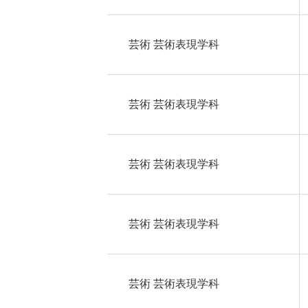
芸術 芸術表現学科
芸術 芸術表現学科
芸術 芸術表現学科
芸術 芸術表現学科
芸術 芸術表現学科