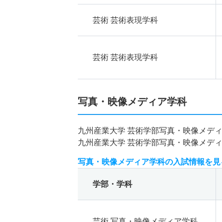
芸術 芸術表現学科
芸術 芸術表現学科
写真・映像メディア学科
九州産業大学 芸術学部写真・映像メデ
九州産業大学 芸術学部写真・映像メデ
写真・映像メディア学科の入試情報を見
学部・学科
芸術 写真・映像メディア学科