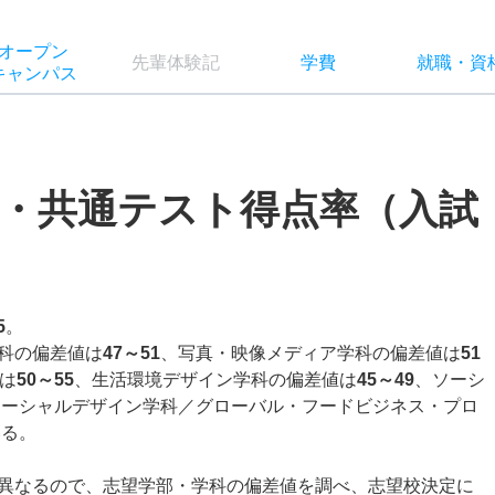
オー
プン
先輩
体験記
学費
就職
・
資
キャン
パス
・共通テスト得点率（入試
5
。
科の偏差値は
47～51
、写真・映像メディア学科の偏差値は
51
は
50～55
、生活環境デザイン学科の偏差値は
45～49
、ソーシ
ソーシャルデザイン学科／グローバル・フードビジネス・プロ
いる。
異なるので、志望学部・学科の偏差値を調べ、志望校決定に