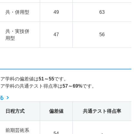
共・併用型
49
63
共・実技併
47
56
用型
ィア学科の偏差値は
51～55
です。
ィア学科の共通テスト得点率は
57～69%
です。
る
日程方式
偏差値
共通テスト得点率
前期芸術系
54
-