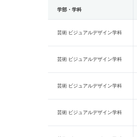
学部・学科
芸術 ビジュアルデザイン学科
芸術 ビジュアルデザイン学科
芸術 ビジュアルデザイン学科
芸術 ビジュアルデザイン学科