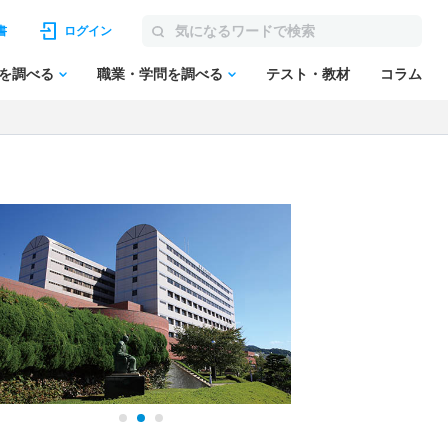
書
ログイン
を調べる
職業・学問を調べる
テスト・教材
コラム