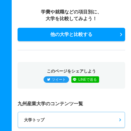
学費や就職などの項目別に、
大学を比較してみよう！
他の大学と比較する
このページをシェアしよう
ツイート
LINEで送る
九州産業大学のコンテンツ一覧
大学トップ