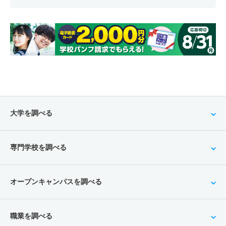
大学を調べる
専門学校を調べる
オープンキャンパスを調べる
職業を調べる