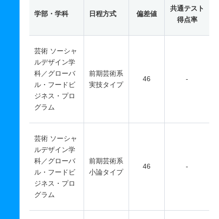
共通テスト
学部・学科
日程方式
偏差値
得点率
芸術 ソーシャ
ルデザイン学
科／グローバ
前期芸術系
46
-
ル・フードビ
実技タイプ
ジネス・プロ
グラム
芸術 ソーシャ
ルデザイン学
科／グローバ
前期芸術系
46
-
ル・フードビ
小論タイプ
ジネス・プロ
グラム