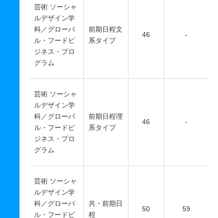
芸術 ソーシャ
ルデザイン学
科／グローバ
前期日程文
46
-
ル・フードビ
系タイプ
ジネス・プロ
グラム
芸術 ソーシャ
ルデザイン学
科／グローバ
前期日程理
46
-
ル・フードビ
系タイプ
ジネス・プロ
グラム
芸術 ソーシャ
ルデザイン学
科／グローバ
共・前期日
50
59
ル・フードビ
程