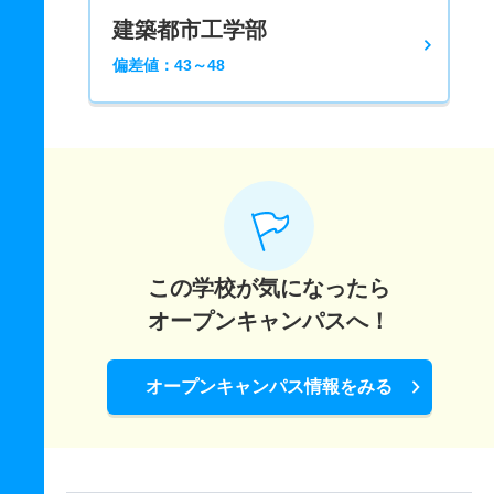
建築都市工学部
偏差値：43～48
この学校が気になったら
オープンキャンパスへ！
オープンキャンパス情報をみる