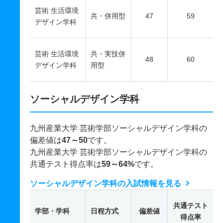
芸術 生活環境
共・併用型
47
59
デザイン学科
芸術 生活環境
共・実技併
48
60
デザイン学科
用型
ソーシャルデザイン学科
九州産業大学 芸術学部ソーシャルデザイン学科の
偏差値は
47～50
です。
九州産業大学 芸術学部ソーシャルデザイン学科の
共通テスト得点率は
59～64%
です。
ソーシャルデザイン学科の入試情報を見る
共通テスト
学部・学科
日程方式
偏差値
得点率