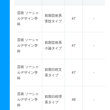
芸術 ソーシャ
前期芸術系
ルデザイン学
47
-
実技タイプ
科
芸術 ソーシャ
前期芸術系
ルデザイン学
47
-
小論タイプ
科
芸術 ソーシャ
前期日程文
ルデザイン学
47
-
系タイプ
科
芸術 ソーシャ
前期日程理
ルデザイン学
48
-
系タイプ
科