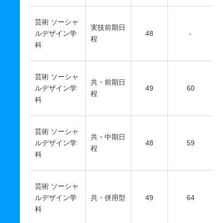
芸術 ソーシャ
実技前期日
ルデザイン学
48
-
程
科
芸術 ソーシャ
共・前期日
ルデザイン学
49
60
程
科
芸術 ソーシャ
共・中期日
ルデザイン学
48
59
程
科
芸術 ソーシャ
ルデザイン学
共・併用型
49
64
科