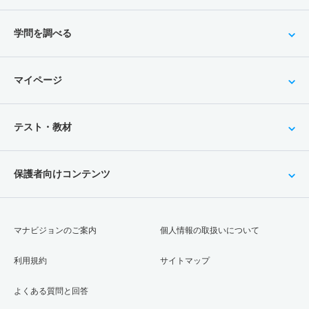
学問を調べる
マイページ
テスト・教材
保護者向けコンテンツ
マナビジョンのご案内
個人情報の取扱いについて
利用規約
サイトマップ
よくある質問と回答