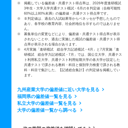
※ 掲載している偏差値・共通テスト得点率は、2026年度進研模試
3年生・大学入学共通テスト模試・6月のＢ判定値（合格可能性
60%以上80%未満）の偏差値・共通テスト得点率です。
※ Ｂ判定値は、過去の入試結果等からベネッセが予想したもので
あり、各学校の教育内容、社会的地位を示すものではありませ
ん。
※ 募集単位の変更などにより、偏差値・共通テスト得点率が表示
されないことや、過去に実施した模試の偏差値・共通テスト得
点率が表示される場合があります。
※ 4月実施「進研模試 総合学力記述模試・4月」と7月実施「進
研模試 総合学力記述模試・7月」では、国公立大学、共通テス
ト利用私立大学、共通テスト利用短期大学の各大学が設定した
共通テストで課される教科・科目と個別学力検査で課される教
科・科目で集計した、【記述総合集計】の判定値を掲載してい
ます。
九州産業大学の偏差値に近い大学を見る
福岡県の偏差値一覧を見る
私立大学の偏差値一覧を見る
大学の偏差値一覧から調べる