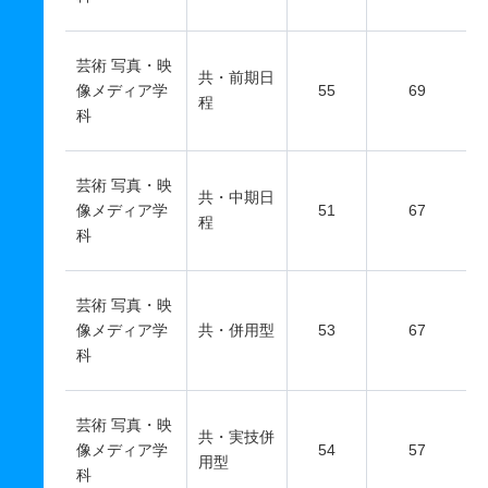
芸術 写真・映
共・前期日
像メディア学
55
69
程
科
芸術 写真・映
共・中期日
像メディア学
51
67
程
科
芸術 写真・映
像メディア学
共・併用型
53
67
科
芸術 写真・映
共・実技併
像メディア学
54
57
用型
科