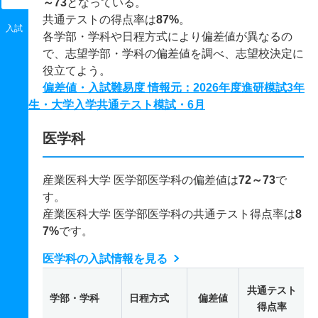
～73
となっている。
共通テストの得点率は
87%
。
入試
各学部・学科や日程方式により偏差値が異なるの
で、志望学部・学科の偏差値を調べ、志望校決定に
役立てよう。
偏差値・入試難易度 情報元：2026年度進研模試3年
生・大学入学共通テスト模試・6月
医学科
産業医科大学 医学部医学科の偏差値は
72～73
で
す。
産業医科大学 医学部医学科の共通テスト得点率は
8
7%
です。
医学科の入試情報を見る
共通テスト
学部・学科
日程方式
偏差値
得点率