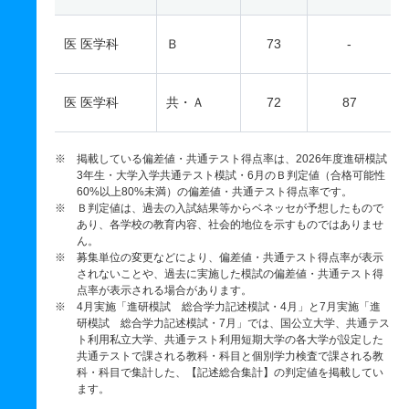
医 医学科
Ｂ
73
-
医 医学科
共・Ａ
72
87
※ 掲載している偏差値・共通テスト得点率は、2026年度進研模試
3年生・大学入学共通テスト模試・6月のＢ判定値（合格可能性
60%以上80%未満）の偏差値・共通テスト得点率です。
※ Ｂ判定値は、過去の入試結果等からベネッセが予想したもので
あり、各学校の教育内容、社会的地位を示すものではありませ
ん。
※ 募集単位の変更などにより、偏差値・共通テスト得点率が表示
されないことや、過去に実施した模試の偏差値・共通テスト得
点率が表示される場合があります。
※ 4月実施「進研模試 総合学力記述模試・4月」と7月実施「進
研模試 総合学力記述模試・7月」では、国公立大学、共通テス
ト利用私立大学、共通テスト利用短期大学の各大学が設定した
共通テストで課される教科・科目と個別学力検査で課される教
科・科目で集計した、【記述総合集計】の判定値を掲載してい
ます。