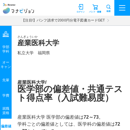
マナビジョン
検索
ログイン
パンフ・願書
【注目!】パンフ請求で2000円分電子図書カードGET
さんぎょういか
産業医科大学
学部
学科
私立大学
福岡県
オー
キャン
先輩
産業医科大学/
医学部の偏差値・共通テス
ト得点率（入試難易度）
学費
就職
資格
産業医科大学 医学部の偏差値は
72～73
。
学科ごとの偏差値としては、医学科の偏差値は
72
偏差値