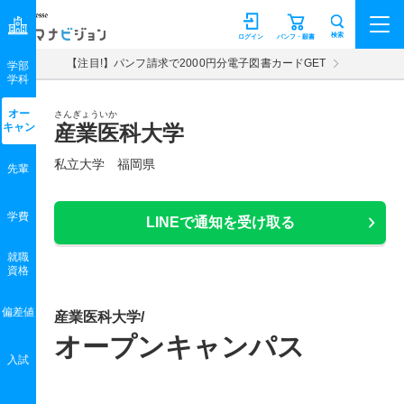
マナビジョン
検索
ログイン
パンフ・願書
【注目!】パンフ請求で2000円分電子図書カードGET
学部
学科
オー
さんぎょういか
キャン
産業医科大学
私立大学 福岡県
先輩
学費
LINEで通知を受け取る
就職
資格
偏差値
産業医科大学/
オープンキャンパス
入試