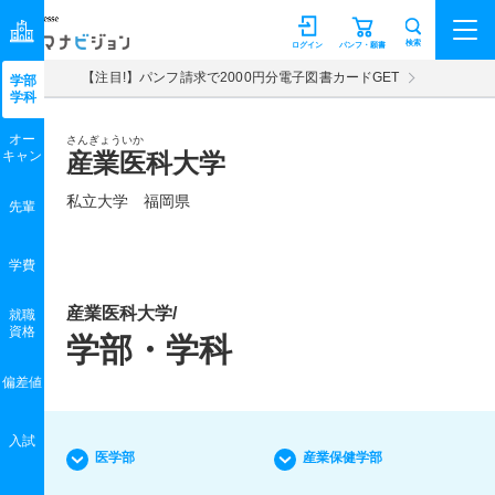
マナビジョン
検索
ログイン
パンフ・願書
【注目!】パンフ請求で2000円分電子図書カードGET
学部
学科
オー
さんぎょういか
キャン
産業医科大学
私立大学 福岡県
先輩
学費
産業医科大学/
就職
資格
学部・学科
偏差値
入試
医学部
産業保健学部