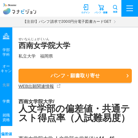
マナビジョン
検索
ログイン
パンフ・願書
【注目!】パンフ請求で2000円分電子図書カードGET
せいなんじょがくいん
西南女学院大学
学部
学科
私立大学
福岡県
オー
キャン
パンフ・願書取り寄せ
先輩
WEB出願関連情報
西南女学院大学/
学費
人文学部の偏差値・共通テ
スト得点率（入試難易度）
就職
資格
偏差値