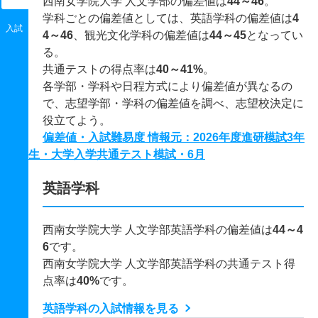
西南女学院大学 人文学部の偏差値は
44～46
。
学科ごとの偏差値としては、英語学科の偏差値は
4
入試
4～46
、観光文化学科の偏差値は
44～45
となってい
る。
共通テストの得点率は
40～41%
。
各学部・学科や日程方式により偏差値が異なるの
で、志望学部・学科の偏差値を調べ、志望校決定に
役立てよう。
偏差値・入試難易度 情報元：2026年度進研模試3年
生・大学入学共通テスト模試・6月
英語学科
西南女学院大学 人文学部英語学科の偏差値は
44～4
6
です。
西南女学院大学 人文学部英語学科の共通テスト得
点率は
40%
です。
英語学科の入試情報を見る