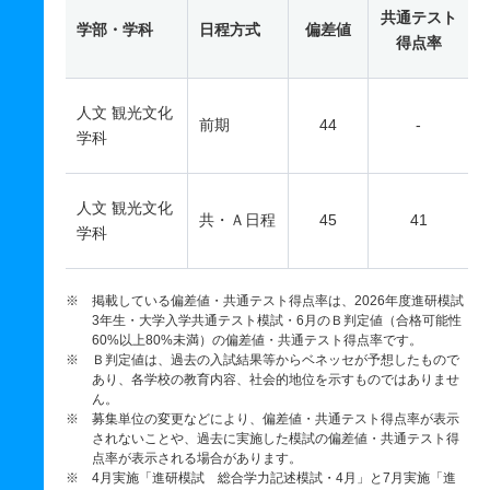
共通テスト
学部・学科
日程方式
偏差値
得点率
人文 観光文化
前期
44
-
学科
人文 観光文化
共・Ａ日程
45
41
学科
※ 掲載している偏差値・共通テスト得点率は、2026年度進研模試
3年生・大学入学共通テスト模試・6月のＢ判定値（合格可能性
60%以上80%未満）の偏差値・共通テスト得点率です。
※ Ｂ判定値は、過去の入試結果等からベネッセが予想したもので
あり、各学校の教育内容、社会的地位を示すものではありませ
ん。
※ 募集単位の変更などにより、偏差値・共通テスト得点率が表示
されないことや、過去に実施した模試の偏差値・共通テスト得
点率が表示される場合があります。
※ 4月実施「進研模試 総合学力記述模試・4月」と7月実施「進