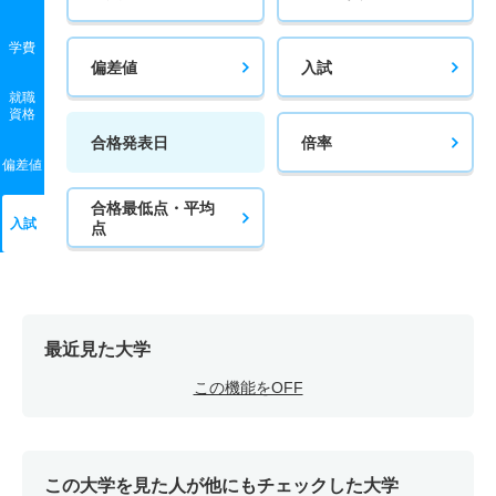
学費
偏差値
入試
就職
資格
合格発表日
倍率
偏差値
合格最低点・平均
入試
点
最近見た大学
この機能をOFF
この大学を見た人が他にもチェックした大学