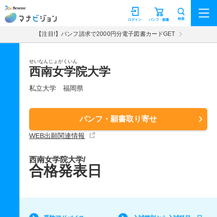
マナビジョン
検索
ログイン
パンフ・願書
【注目!】パンフ請求で2000円分電子図書カードGET
せいなんじょがくいん
西南女学院大学
私立大学
福岡県
パンフ・願書取り寄せ
WEB出願関連情報
西南女学院大学/
合格発表日