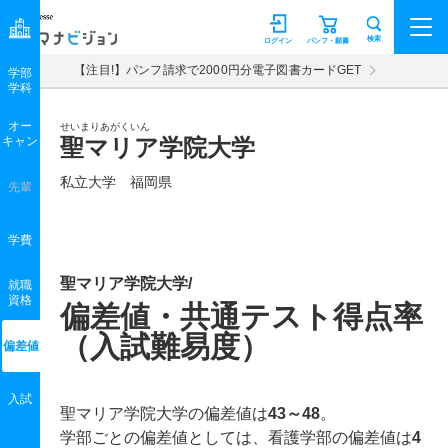
マナビジョン
検索
ログイン
パンフ・願書
【注目!】パンフ請求で2000円分電子図書カードGET
学部
学科
オー
せいまりあがくいん
キャン
聖マリア学院大学
私立大学 福岡県
先輩
学費
聖マリア学院大学/
就職
資格
偏差値・共通テスト得点率
（入試難易度）
偏差値
入試
聖マリア学院大学の偏差値は
43～48
。
学部ごとの偏差値としては、看護学部の偏差値は
4