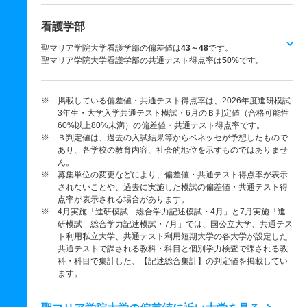
看護学部
聖マリア学院大学看護学部の偏差値は
43～48
です。
聖マリア学院大学看護学部の共通テスト得点率は
50%
です。
※ 掲載している偏差値・共通テスト得点率は、2026年度進研模試
3年生・大学入学共通テスト模試・6月のＢ判定値（合格可能性
60%以上80%未満）の偏差値・共通テスト得点率です。
※ Ｂ判定値は、過去の入試結果等からベネッセが予想したもので
あり、各学校の教育内容、社会的地位を示すものではありませ
ん。
※ 募集単位の変更などにより、偏差値・共通テスト得点率が表示
されないことや、過去に実施した模試の偏差値・共通テスト得
点率が表示される場合があります。
※ 4月実施「進研模試 総合学力記述模試・4月」と7月実施「進
研模試 総合学力記述模試・7月」では、国公立大学、共通テス
ト利用私立大学、共通テスト利用短期大学の各大学が設定した
共通テストで課される教科・科目と個別学力検査で課される教
科・科目で集計した、【記述総合集計】の判定値を掲載してい
ます。