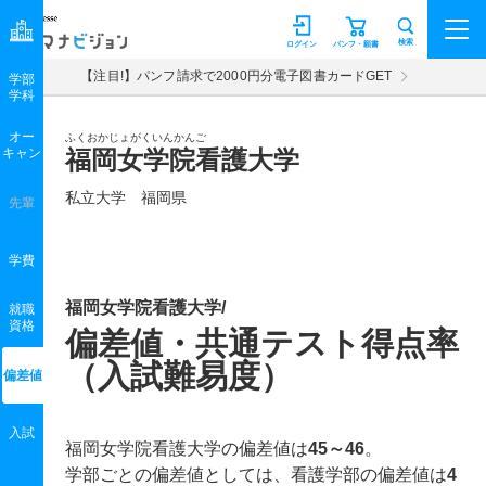
マナビジョン
検索
ログイン
パンフ・願書
【注目!】パンフ請求で2000円分電子図書カードGET
学部
学科
オー
ふくおかじょがくいんかんご
キャン
福岡女学院看護大学
私立大学 福岡県
先輩
学費
福岡女学院看護大学/
就職
資格
偏差値・共通テスト得点率
（入試難易度）
偏差値
入試
福岡女学院看護大学の偏差値は
45～46
。
学部ごとの偏差値としては、看護学部の偏差値は
4