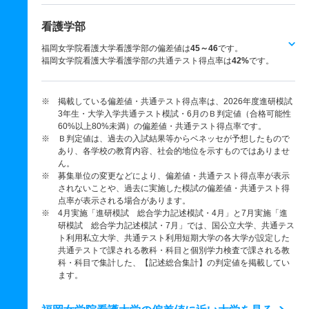
看護学部
福岡女学院看護大学看護学部の偏差値は
45～46
です。
福岡女学院看護大学看護学部の共通テスト得点率は
42%
です。
※ 掲載している偏差値・共通テスト得点率は、2026年度進研模試
3年生・大学入学共通テスト模試・6月のＢ判定値（合格可能性
60%以上80%未満）の偏差値・共通テスト得点率です。
※ Ｂ判定値は、過去の入試結果等からベネッセが予想したもので
あり、各学校の教育内容、社会的地位を示すものではありませ
ん。
※ 募集単位の変更などにより、偏差値・共通テスト得点率が表示
されないことや、過去に実施した模試の偏差値・共通テスト得
点率が表示される場合があります。
※ 4月実施「進研模試 総合学力記述模試・4月」と7月実施「進
研模試 総合学力記述模試・7月」では、国公立大学、共通テス
ト利用私立大学、共通テスト利用短期大学の各大学が設定した
共通テストで課される教科・科目と個別学力検査で課される教
科・科目で集計した、【記述総合集計】の判定値を掲載してい
ます。