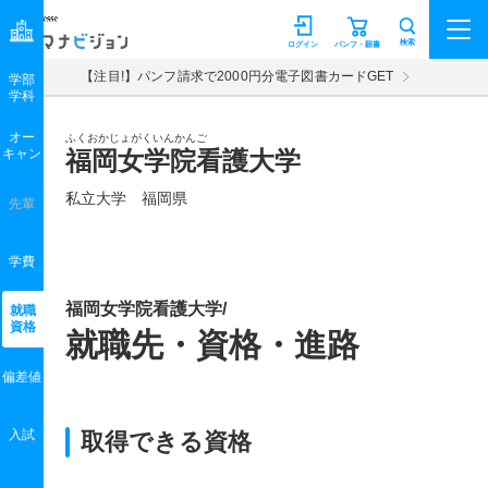
マナビジョン
検索
ログイン
パンフ・願書
【注目!】パンフ請求で2000円分電子図書カードGET
学部
学科
オー
ふくおかじょがくいんかんご
キャン
福岡女学院看護大学
私立大学 福岡県
先輩
学費
福岡女学院看護大学/
就職
資格
就職先・資格・進路
偏差値
入試
取得できる資格